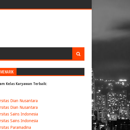
 MENARIK
am Kelas Karyawan Terbaik:
rsitas Dian Nusantara
rsitas Dian Nusantara
rsitas Sains Indonesia
rsitas Sains Indonesia
rsitas Paramadina