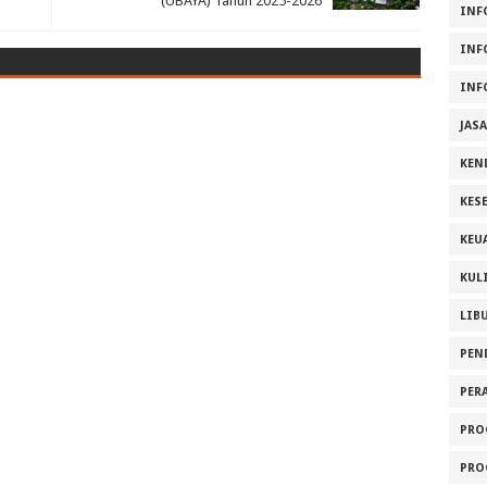
(UBAYA) Tahun 2025-2026
INF
INF
INF
JAS
KEN
KES
KEU
KUL
LIB
PEN
PER
PRO
PRO