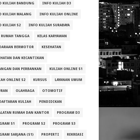
O KULIAH BANDUNG
INFO KULIAH D3
O KULIAH MALANG
INFO KULIAH ONLINE
O KULIAH S2
INFO KULIAH SURABAYA
A RUMAH TANGGA
KELAS KARYAWAN
DARAAN BERMOTOR
KESEHATAN
EHATAN DAN KECANTIKAN
ANGAN DAN PERBANKAN
KULIAH ONLINE S1
IAH ONLINE S2
KURSUS
LAYANAN UMUM
URAN
OLAHRAGA
OTOMOTIF
DAFTARAN KULIAH
PENDIDIKAN
ALATAN RUMAH DAN KANTOR
PROGRAM D3
GRAM S1
PROGRAM S2
PROGRAM S3
GRAM SARJANA (S1)
PROPERTI
REKREASI