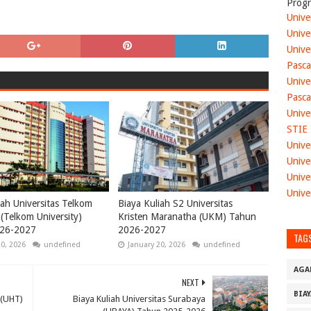
Progr
Unive
Unive
Unive
Pasca
Unive
Pasca
Unive
STIE
Unive
Unive
Unive
Unive
iah Universitas Telkom
Biaya Kuliah S2 Universitas
(Telkom University)
Kristen Maranatha (UKM) Tahun
26-2027
2026-2027
TAG
20, 2026
undefined
January 20, 2026
undefined
AGA
NEXT
BIA
 (UHT)
Biaya Kuliah Universitas Surabaya