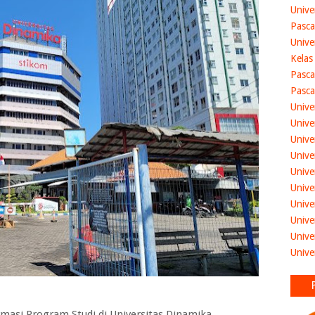
Unive
Pasca
Unive
Kelas
Pasca
Pasca
Unive
Unive
Unive
Unive
Unive
Unive
Unive
Unive
Unive
Unive
si Program Studi di Universitas Dinamika.