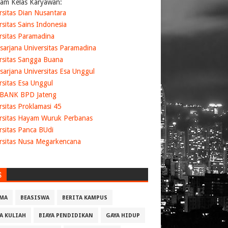
am Kelas Karyawan:
rsitas Dian Nusantara
rsitas Sains Indonesia
rsitas Paramadina
sarjana Universitas Paramadina
rsitas Sangga Buana
sarjana Universitas Esa Unggul
rsitas Esa Unggul
 BANK BPD Jateng
rsitas Proklamasi 45
rsitas Hayam Wuruk Perbanas
rsitas Panca BUdi
rsitas Nusa Megarkencana
S
MA
BEASISWA
BERITA KAMPUS
YA KULIAH
BIAYA PENDIDIKAN
GAYA HIDUP