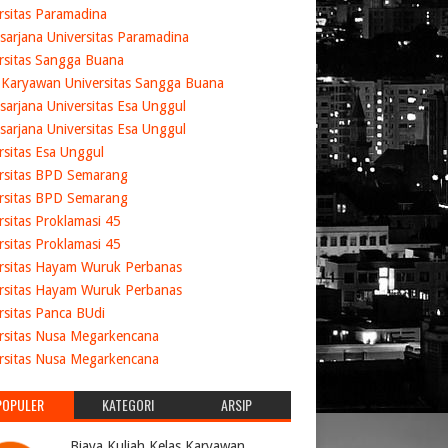
rsitas Paramadina
sarjana Universitas Paramadina
rsitas Sangga Buana
 Karyawan Universitas Sangga Buana
sarjana Universitas Esa Unggul
sarjana Universitas Esa Unggul
rsitas Esa Unggul
rsitas BPD Semarang
rsitas BPD Semarang
rsitas Proklamasi 45
rsitas Proklamasi 45
rsitas Hayam Wuruk Perbanas
rsitas Hayam Wuruk Perbanas
rsitas Panca BUdi
rsitas Nusa Megarkencana
rsitas Nusa Megarkencana
POPULER
KATEGORI
ARSIP
Biaya Kuliah Kelas Karyawan