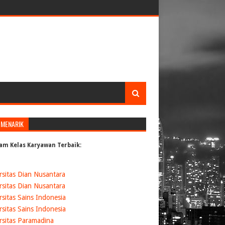
 MENARIK
am Kelas Karyawan Terbaik:
rsitas Dian Nusantara
rsitas Dian Nusantara
rsitas Sains Indonesia
rsitas Sains Indonesia
rsitas Paramadina