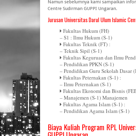
Namun sebelumnya kami sampaikan informa
Centre Sudirman GUPPI Ungaran.
Jurusan Universitas Darul Ulum Islamic C
Fakultas Hukum (FH)
– S1 : Ilmu Hukum (S-1)
Fakultas Teknik (FT) :
– Teknik Sipil (S-1)
Fakultas Keguruan dan Ilmu Pendi
– Pendidikan PPKN (S-1)
– Pendidikan Guru Sekolah Dasar 
Fakultas Peternakan (S-1) :
– Ilmu Peternakan (S-1)
Fakultas Ekonomi dan Bisnis (FEB
– Manajemen (S-1) Manajemen
Fakultas Agama Islam (S-1) :
– Pendidikan Agama Islam (S-1)
Biaya Kuliah Program RPL Univer
GUPPI Ungaran