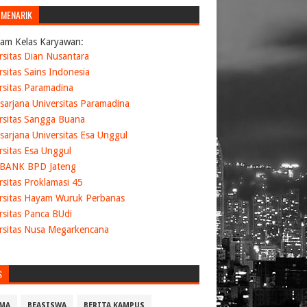
 MENARIK
am Kelas Karyawan:
rsitas Dian Nusantara
rsitas Sains Indonesia
rsitas Paramadina
sarjana Universitas Paramadina
rsitas Sangga Buana
sarjana Universitas Esa Unggul
rsitas Esa Unggul
 BANK BPD Jateng
rsitas Proklamasi 45
rsitas Hayam Wuruk Perbanas
rsitas Panca BUdi
rsitas Nusa Megarkencana
S
MA
BEASISWA
BERITA KAMPUS