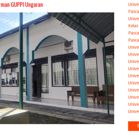
dirman GUPPI Ungaran
Unive
Pasca
Unive
Kelas
Pasca
Pasca
Unive
Unive
Unive
Unive
Unive
Unive
Unive
Unive
Unive
Unive