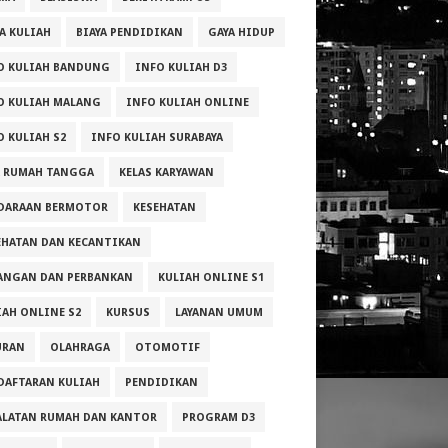
YA KULIAH
BIAYA PENDIDIKAN
GAYA HIDUP
O KULIAH BANDUNG
INFO KULIAH D3
O KULIAH MALANG
INFO KULIAH ONLINE
O KULIAH S2
INFO KULIAH SURABAYA
A RUMAH TANGGA
KELAS KARYAWAN
DARAAN BERMOTOR
KESEHATAN
EHATAN DAN KECANTIKAN
ANGAN DAN PERBANKAN
KULIAH ONLINE S1
IAH ONLINE S2
KURSUS
LAYANAN UMUM
URAN
OLAHRAGA
OTOMOTIF
DAFTARAN KULIAH
PENDIDIKAN
ALATAN RUMAH DAN KANTOR
PROGRAM D3