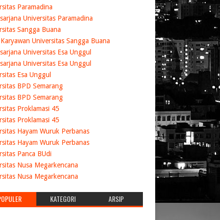
rsitas Paramadina
sarjana Universitas Paramadina
rsitas Sangga Buana
 Karyawan Universitas Sangga Buana
sarjana Universitas Esa Unggul
sarjana Universitas Esa Unggul
rsitas Esa Unggul
rsitas BPD Semarang
rsitas BPD Semarang
rsitas Proklamasi 45
rsitas Proklamasi 45
rsitas Hayam Wuruk Perbanas
rsitas Hayam Wuruk Perbanas
rsitas Panca BUdi
rsitas Nusa Megarkencana
rsitas Nusa Megarkencana
POPULER
KATEGORI
ARSIP