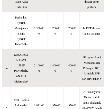
Islam Adak
dbayar tahun
Usla Dini
perlama
Perbankan
Syariah
Manajemen
2.550.00
1.700.00
1.700.00
b. DPP dbayar
3
Bisnis
0
0
0
tahun perlama
Syariah
Timu Falke
KEGURUA
*Program Studi
N DAVI
Mendapaskan
LIMU
2.100.00
1.400.00
1.400.00
4
Potongan BPP
PENDİDİK
0
0
0
*Jumlah BPP
AN Prof.
dan DPP tahap †
Malemallar¹
-* Pembayaran
Unitesi unikli
Prof. Bahasa
tahun akademik
Indonesia*
1.995.00
1.330.00
1.330.00
5
2024/2025 setedi