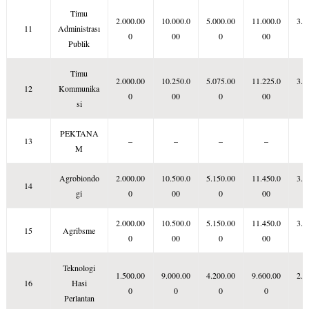
Timu
2.000.00
10.000.0
5.000.00
11.000.0
3.0
11
Administrası
0
00
0
00
Publik
Timu
2.000.00
10.250.0
5.075.00
11.225.0
3.0
12
Kommunika
0
00
0
00
si
PEKTANA
13
–
–
–
–
M
Agrobiondo
2.000.00
10.500.0
5.150.00
11.450.0
3.1
14
gi
0
00
0
00
2.000.00
10.500.0
5.150.00
11.450.0
3.1
15
Agribsme
0
00
0
00
Teknologi
1.500.00
9.000.00
4.200.00
9.600.00
2.7
16
Hasi
0
0
0
0
Perlantan