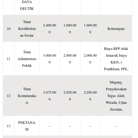
DAYA
K
DEUTİK
i
Timu
2
2.400.00
1.600.00
1.600.00
10
Kesidlerlem
Keterangan:
0
0
0
an Soslar
M
Biaya BPP tidak
K
Timu
3.000.00
2.000.00
2.000.00
temasuk biaya
11
Administrası
0
0
0
KKN, i
6
Publik
Pratikkum, PPL,
1
Magang,
Timu
Penyekesakan
6
3.075.00
2.050.00
2.050.00
12
Kommunika
Tugas Aktir,
0
0
0
si
Wisuda, Ujian
1
Susulan,
1
PEKTANA
13
–
–
–
–
M
1