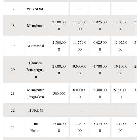
17
EKONOMI
–
–
–
–
2.500.00
11.750.0
6.025.00
13.075.0
3.5
18
Manajemen
0
00
0
00
2.500.00
11.750.0
6.025.00
13.075.0
3.5
19
Alumizinsi
0
00
0
00
Ekonomi
2.000.00
9.000.00
4.700.00
10.100.0
2.7
20
Pembanguna
0
0
0
00
n
Manajemen
6.000.00
2.300.00
5.900.00
1.8
21
500.000
Pengakkün
0
0
0
22
HUKUM
–
–
–
–
Timu
2.000.00
11.250.0
5.375.00
12.125.0
3.3
23
Hakum
0
00
0
00