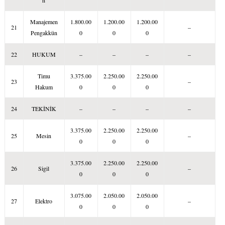
n
Manajemen
1.800.00
1.200.00
1.200.00
21
–
Pengakkün
0
0
0
22
HUKUM
–
–
–
–
Timu
3.375.00
2.250.00
2.250.00
23
–
Hakum
0
0
0
24
TEKİNİK
–
–
–
–
3.375.00
2.250.00
2.250.00
25
Mesin
–
0
0
0
3.375.00
2.250.00
2.250.00
26
Sigil
–
0
0
0
3.075.00
2.050.00
2.050.00
27
Elektro
–
0
0
0