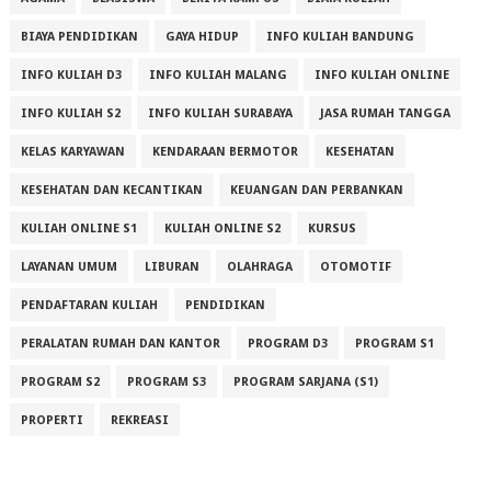
BIAYA PENDIDIKAN
GAYA HIDUP
INFO KULIAH BANDUNG
INFO KULIAH D3
INFO KULIAH MALANG
INFO KULIAH ONLINE
INFO KULIAH S2
INFO KULIAH SURABAYA
JASA RUMAH TANGGA
KELAS KARYAWAN
KENDARAAN BERMOTOR
KESEHATAN
KESEHATAN DAN KECANTIKAN
KEUANGAN DAN PERBANKAN
KULIAH ONLINE S1
KULIAH ONLINE S2
KURSUS
LAYANAN UMUM
LIBURAN
OLAHRAGA
OTOMOTIF
PENDAFTARAN KULIAH
PENDIDIKAN
PERALATAN RUMAH DAN KANTOR
PROGRAM D3
PROGRAM S1
PROGRAM S2
PROGRAM S3
PROGRAM SARJANA (S1)
PROPERTI
REKREASI