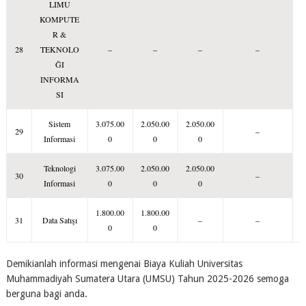
LIMU
KOMPUTE
R &
28
TEKNOLO
–
–
–
–
ĞI
INFORMA
SI
Sistem
3.075.00
2.050.00
2.050.00
29
–
Informasi
0
0
0
Teknologi
3.075.00
2.050.00
2.050.00
30
–
Informasi
0
0
0
1.800.00
1.800.00
31
Data Satışı
–
–
0
0
Demikianlah informasi mengenai Biaya Kuliah Universitas
Muhammadiyah Sumatera Utara (UMSU) Tahun 2025-2026 semoga
berguna bagi anda.