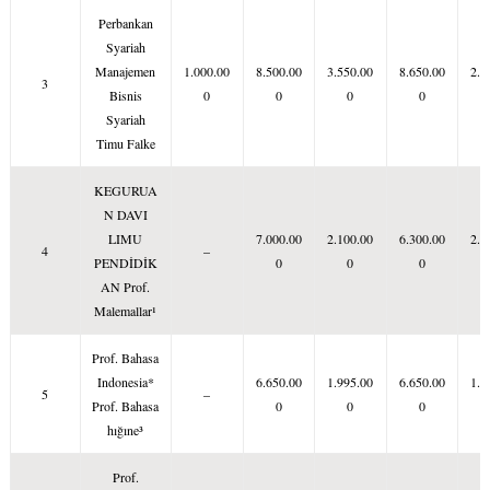
Perbankan
Syariah
Manajemen
1.000.00
8.500.00
3.550.00
8.650.00
2.5
3
Bisnis
0
0
0
0
Syariah
Timu Falke
KEGURUA
N DAVI
LIMU
7.000.00
2.100.00
6.300.00
2.1
4
–
PENDİDİK
0
0
0
AN Prof.
Malemallar¹
Prof. Bahasa
Indonesia*
6.650.00
1.995.00
6.650.00
1.9
5
–
Prof. Bahasa
0
0
0
hığıne³
Prof.