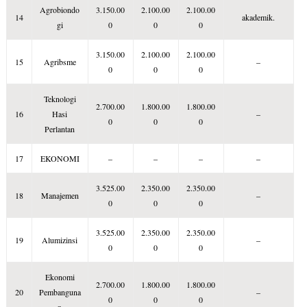
Agrobiondo
3.150.00
2.100.00
2.100.00
1
14
akademik.
gi
0
0
0
3.150.00
2.100.00
2.100.00
P
15
Agribsme
–
0
0
0
A
Teknologi
2.700.00
1.800.00
1.800.00
16
Hasi
–
0
0
0
2
Perlantan
17
EKONOMI
–
–
–
–
3.525.00
2.350.00
2.350.00
18
Manajemen
–
0
0
0
3.525.00
2.350.00
2.350.00
19
Alumizinsi
–
0
0
0
Ekonomi
2.700.00
1.800.00
1.800.00
20
Pembanguna
–
0
0
0