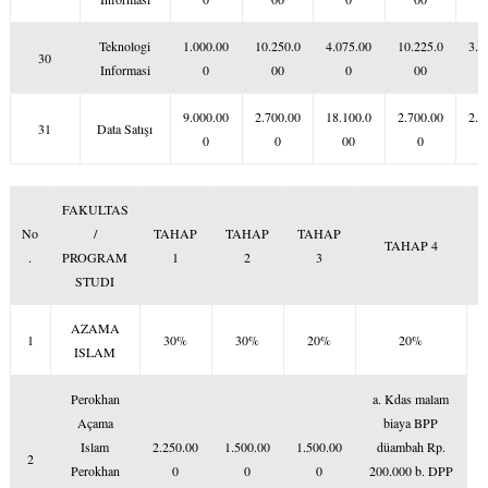
Teknologi
1.000.00
10.250.0
4.075.00
10.225.0
3.0
30
Informasi
0
00
0
00
9.000.00
2.700.00
18.100.0
2.700.00
2.7
31
Data Satışı
0
0
00
0
FAKULTAS
No
/
TAHAP
TAHAP
TAHAP
TAHAP 4
.
PROGRAM
1
2
3
STUDI
AZAMA
1
30%
30%
20%
20%
ISLAM
Perokhan
a. Kdas malam
Açama
biaya BPP
Islam
2.250.00
1.500.00
1.500.00
düambah Rp.
2
Perokhan
0
0
0
200.000 b. DPP