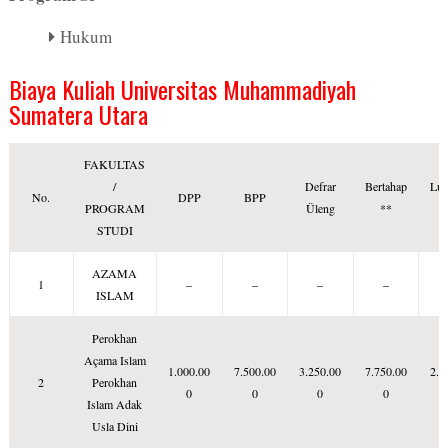
Hukum
Biaya Kuliah Universitas Muhammadiyah
Sumatera Utara
FAKULTAS
/
Defrar
Bertahap
Lu
No.
DPP
BPP
PROGRAM
Üleng
**
STUDI
AZAMA
1
–
–
–
–
ISLAM
Perokhan
Açama Islam
1.000.00
7.500.00
3.250.00
7.750.00
2.2
2
Perokhan
0
0
0
0
Islam Adak
Usla Dini