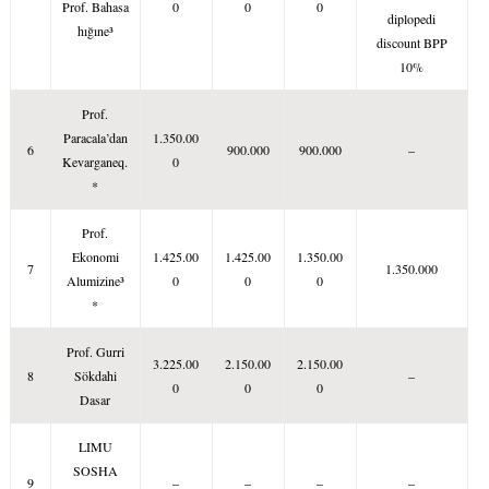
Prof. Bahasa
0
0
0
diplopedi
hığıne³
discount BPP
10%
Prof.
Paracala’dan
1.350.00
6
900.000
900.000
–
Kevarganeq.
0
*
Prof.
Ekonomi
1.425.00
1.425.00
1.350.00
7
1.350.000
Alumizine³
0
0
0
*
Prof. Gurri
3.225.00
2.150.00
2.150.00
8
Sökdahi
–
0
0
0
Dasar
LIMU
SOSHA
c
9
–
–
–
–