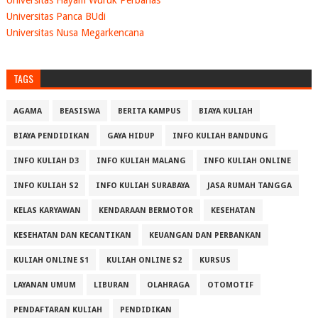
Universitas Hayam Wuruk Perbanas
Universitas Panca BUdi
Universitas Nusa Megarkencana
TAGS
AGAMA
BEASISWA
BERITA KAMPUS
BIAYA KULIAH
BIAYA PENDIDIKAN
GAYA HIDUP
INFO KULIAH BANDUNG
INFO KULIAH D3
INFO KULIAH MALANG
INFO KULIAH ONLINE
INFO KULIAH S2
INFO KULIAH SURABAYA
JASA RUMAH TANGGA
KELAS KARYAWAN
KENDARAAN BERMOTOR
KESEHATAN
KESEHATAN DAN KECANTIKAN
KEUANGAN DAN PERBANKAN
KULIAH ONLINE S1
KULIAH ONLINE S2
KURSUS
LAYANAN UMUM
LIBURAN
OLAHRAGA
OTOMOTIF
PENDAFTARAN KULIAH
PENDIDIKAN