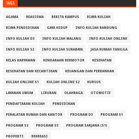
TAGS
AGAMA
BEASISWA
BERITA KAMPUS
BIAYA KULIAH
BIAYA PENDIDIKAN
GAYA HIDUP
INFO KULIAH BANDUNG
INFO KULIAH D3
INFO KULIAH MALANG
INFO KULIAH ONLINE
INFO KULIAH S2
INFO KULIAH SURABAYA
JASA RUMAH TANGGA
KELAS KARYAWAN
KENDARAAN BERMOTOR
KESEHATAN
KESEHATAN DAN KECANTIKAN
KEUANGAN DAN PERBANKAN
KULIAH ONLINE S1
KULIAH ONLINE S2
KURSUS
LAYANAN UMUM
LIBURAN
OLAHRAGA
OTOMOTIF
PENDAFTARAN KULIAH
PENDIDIKAN
PERALATAN RUMAH DAN KANTOR
PROGRAM D3
PROGRAM S1
PROGRAM S2
PROGRAM S3
PROGRAM SARJANA (S1)
PROPERTI
REKREASI