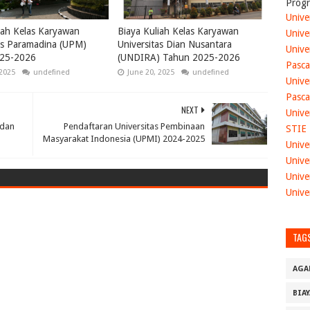
Progr
Unive
iah Kelas Karyawan
Biaya Kuliah Kelas Karyawan
Unive
as Paramadina (UPM)
Universitas Dian Nusantara
Unive
25-2026
(UNDIRA) Tahun 2025-2026
Pasca
 2025
undefined
June 20, 2025
undefined
Unive
Pasca
NEXT
Unive
edan
Pendaftaran Universitas Pembinaan
STIE
Masyarakat Indonesia (UPMI) 2024-2025
Unive
Unive
Unive
Unive
TAG
AGA
BIA