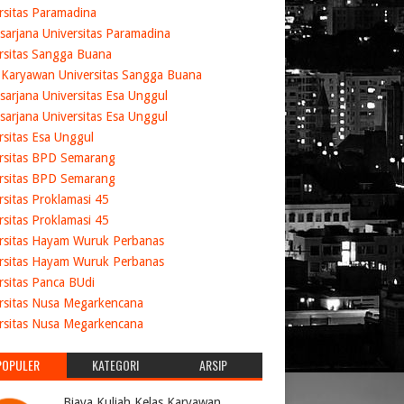
rsitas Paramadina
sarjana Universitas Paramadina
rsitas Sangga Buana
 Karyawan Universitas Sangga Buana
sarjana Universitas Esa Unggul
sarjana Universitas Esa Unggul
rsitas Esa Unggul
rsitas BPD Semarang
rsitas BPD Semarang
rsitas Proklamasi 45
rsitas Proklamasi 45
rsitas Hayam Wuruk Perbanas
rsitas Hayam Wuruk Perbanas
rsitas Panca BUdi
rsitas Nusa Megarkencana
rsitas Nusa Megarkencana
POPULER
KATEGORI
ARSIP
Biaya Kuliah Kelas Karyawan