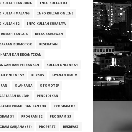
O KULIAH BANDUNG
INFO KULIAH D3
O KULIAH MALANG
INFO KULIAH ONLINE
O KULIAH S2
INFO KULIAH SURABAYA
A RUMAH TANGGA
KELAS KARYAWAN
DARAAN BERMOTOR
KESEHATAN
EHATAN DAN KECANTIKAN
ANGAN DAN PERBANKAN
KULIAH ONLINE S1
IAH ONLINE S2
KURSUS
LAYANAN UMUM
URAN
OLAHRAGA
OTOMOTIF
DAFTARAN KULIAH
PENDIDIKAN
ALATAN RUMAH DAN KANTOR
PROGRAM D3
GRAM S1
PROGRAM S2
PROGRAM S3
GRAM SARJANA (S1)
PROPERTI
REKREASI