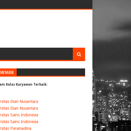
 MENARIK
am Kelas Karyawan Terbaik:
rsitas Dian Nusantara
rsitas Dian Nusantara
rsitas Sains Indonesia
rsitas Sains Indonesia
rsitas Paramadina