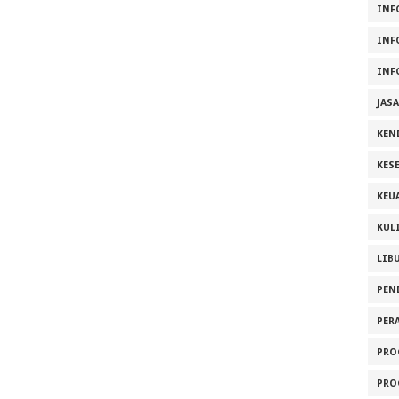
INF
INF
INF
JAS
KEN
KES
KEU
KUL
LIB
PEN
PER
PRO
PRO