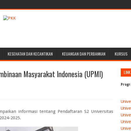
KESEHATAN DAN KECANTIKAN
KEUANGAN DAN PERBANKAN
KURSUS
embinaan Masyarakat Indonesia (UPMI)
LINK
Progr
Unive
Unive
mpaikan informasi tentang
Pendaftaran S2 Universitas
Unive
2024-2025.
Unive
Unive