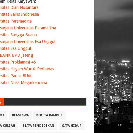
am Kelas Karyawan:
rsitas Dian Nusantara
rsitas Sains Indonesia
rsitas Paramadina
sarjana Universitas Paramadina
rsitas Sangga Buana
sarjana Universitas Esa Unggul
rsitas Esa Unggul
 BANK BPD Jateng
rsitas Proklamasi 45
rsitas Hayam Wuruk Perbanas
rsitas Panca BUdi
rsitas Nusa Megarkencana
S
MA
BEASISWA
BERITA KAMPUS
YA KULIAH
BIAYA PENDIDIKAN
GAYA HIDUP