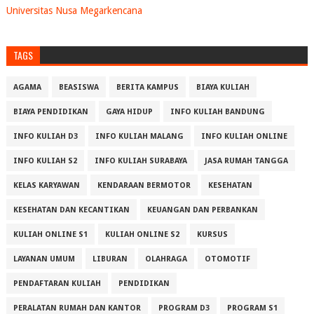
Universitas Nusa Megarkencana
TAGS
AGAMA
BEASISWA
BERITA KAMPUS
BIAYA KULIAH
BIAYA PENDIDIKAN
GAYA HIDUP
INFO KULIAH BANDUNG
INFO KULIAH D3
INFO KULIAH MALANG
INFO KULIAH ONLINE
INFO KULIAH S2
INFO KULIAH SURABAYA
JASA RUMAH TANGGA
KELAS KARYAWAN
KENDARAAN BERMOTOR
KESEHATAN
KESEHATAN DAN KECANTIKAN
KEUANGAN DAN PERBANKAN
KULIAH ONLINE S1
KULIAH ONLINE S2
KURSUS
LAYANAN UMUM
LIBURAN
OLAHRAGA
OTOMOTIF
PENDAFTARAN KULIAH
PENDIDIKAN
PERALATAN RUMAH DAN KANTOR
PROGRAM D3
PROGRAM S1