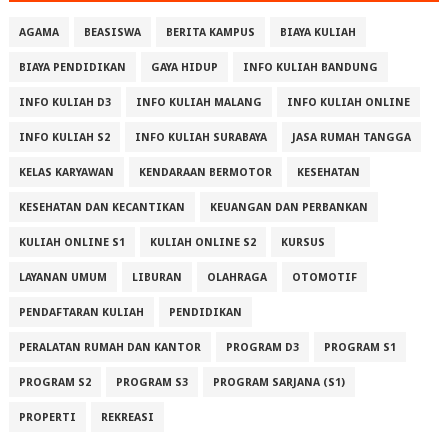
AGAMA
BEASISWA
BERITA KAMPUS
BIAYA KULIAH
BIAYA PENDIDIKAN
GAYA HIDUP
INFO KULIAH BANDUNG
INFO KULIAH D3
INFO KULIAH MALANG
INFO KULIAH ONLINE
INFO KULIAH S2
INFO KULIAH SURABAYA
JASA RUMAH TANGGA
KELAS KARYAWAN
KENDARAAN BERMOTOR
KESEHATAN
KESEHATAN DAN KECANTIKAN
KEUANGAN DAN PERBANKAN
KULIAH ONLINE S1
KULIAH ONLINE S2
KURSUS
LAYANAN UMUM
LIBURAN
OLAHRAGA
OTOMOTIF
PENDAFTARAN KULIAH
PENDIDIKAN
PERALATAN RUMAH DAN KANTOR
PROGRAM D3
PROGRAM S1
PROGRAM S2
PROGRAM S3
PROGRAM SARJANA (S1)
PROPERTI
REKREASI