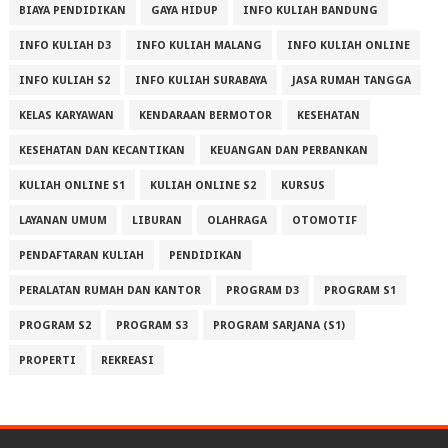
BIAYA PENDIDIKAN
GAYA HIDUP
INFO KULIAH BANDUNG
INFO KULIAH D3
INFO KULIAH MALANG
INFO KULIAH ONLINE
INFO KULIAH S2
INFO KULIAH SURABAYA
JASA RUMAH TANGGA
KELAS KARYAWAN
KENDARAAN BERMOTOR
KESEHATAN
KESEHATAN DAN KECANTIKAN
KEUANGAN DAN PERBANKAN
KULIAH ONLINE S1
KULIAH ONLINE S2
KURSUS
LAYANAN UMUM
LIBURAN
OLAHRAGA
OTOMOTIF
PENDAFTARAN KULIAH
PENDIDIKAN
PERALATAN RUMAH DAN KANTOR
PROGRAM D3
PROGRAM S1
PROGRAM S2
PROGRAM S3
PROGRAM SARJANA (S1)
PROPERTI
REKREASI