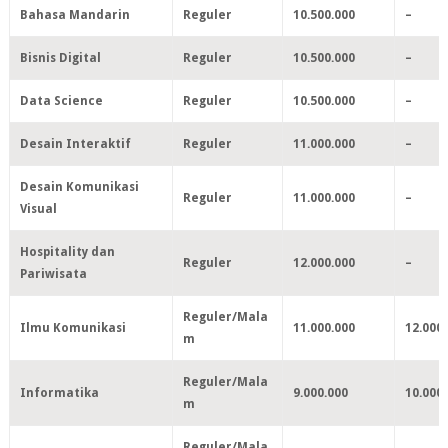
Bahasa Mandarin
Reguler
10.500.000
–
Bisnis Digital
Reguler
10.500.000
–
Data Science
Reguler
10.500.000
–
Desain Interaktif
Reguler
11.000.000
–
Desain Komunikasi
Reguler
11.000.000
–
Visual
Hospitality dan
Reguler
12.000.000
–
Pariwisata
Reguler/Mala
Ilmu Komunikasi
11.000.000
12.000
m
Reguler/Mala
Informatika
9.000.000
10.000
m
Reguler/Mala