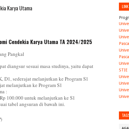
LINK
ekia Karya Utama
Progr
Unive
Unive
Unive
onomi Cendekia Karya Utama TA 2024/2025
Pasca
Unive
ang Pangkal
Pasca
Unive
t diangsur sesuai masa studinya, yaitu dapat
STIE
Unive
, D1, sederajat melanjutkan ke Program S1
Unive
ajat melanjutkan ke Program S1
Unive
ma :
Unive
Rp 100.000 untuk melanjutkan ke S1
uai tabel angsuran di bawah ini.
TAG
P)
AGA