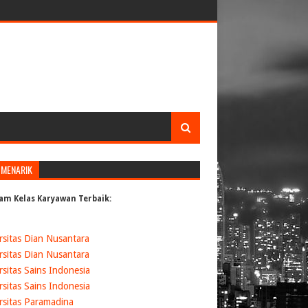
 MENARIK
am Kelas Karyawan Terbaik:
rsitas Dian Nusantara
rsitas Dian Nusantara
rsitas Sains Indonesia
rsitas Sains Indonesia
rsitas Paramadina