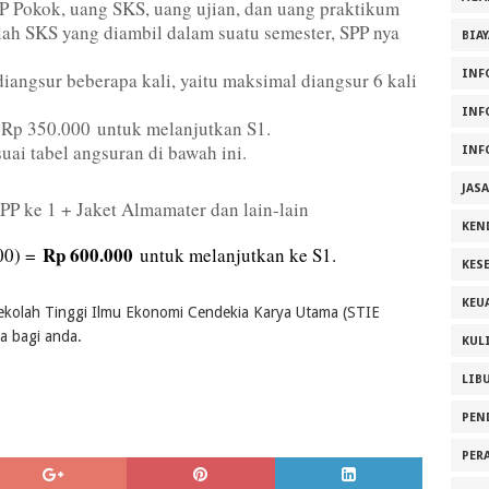
P Pokok, uang SKS, uang ujian, dan uang praktikum
lah SKS yang diambil dalam suatu semester, SPP nya
BIA
INF
diangsur beberapa kali
, yaitu maksimal diangsur 6 kali
INF
=
Rp 350.000
untuk melanjutkan S1.
uai tabel angsuran di bawah ini.
INF
JAS
PP ke 1 + Jaket Almamater dan lain-lain
KEN
Rp 600.000
00) =
untuk melanjutkan ke S1.
KES
KEU
Sekolah Tinggi Ilmu Ekonomi Cendekia Karya Utama (STIE
 bagi anda.
KUL
LIB
PEN
PER