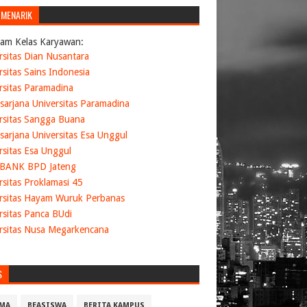
 MENARIK
am Kelas Karyawan:
rsitas Dian Nusantara
rsitas Sains Indonesia
rsitas Paramadina
sarjana Universitas Paramadina
rsitas Sangga Buana
sarjana Universitas Esa Unggul
rsitas Esa Unggul
 BANK BPD Jateng
rsitas Proklamasi 45
rsitas Hayam Wuruk Perbanas
rsitas Panca BUdi
rsitas Nusa Megarkencana
S
MA
BEASISWA
BERITA KAMPUS