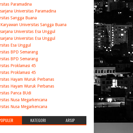
rsitas Paramadina
sarjana Universitas Paramadina
rsitas Sangga Buana
 Karyawan Universitas Sangga Buana
sarjana Universitas Esa Unggul
sarjana Universitas Esa Unggul
rsitas Esa Unggul
rsitas BPD Semarang
rsitas BPD Semarang
rsitas Proklamasi 45
rsitas Proklamasi 45
rsitas Hayam Wuruk Perbanas
rsitas Hayam Wuruk Perbanas
rsitas Panca BUdi
rsitas Nusa Megarkencana
rsitas Nusa Megarkencana
POPULER
KATEGORI
ARSIP