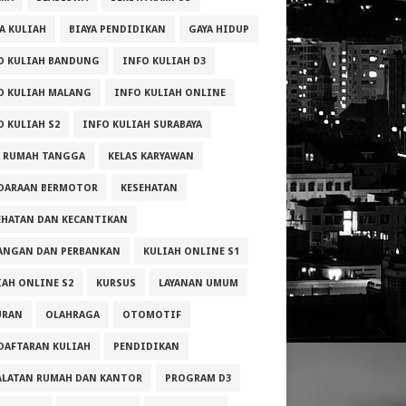
YA KULIAH
BIAYA PENDIDIKAN
GAYA HIDUP
O KULIAH BANDUNG
INFO KULIAH D3
O KULIAH MALANG
INFO KULIAH ONLINE
O KULIAH S2
INFO KULIAH SURABAYA
A RUMAH TANGGA
KELAS KARYAWAN
DARAAN BERMOTOR
KESEHATAN
EHATAN DAN KECANTIKAN
ANGAN DAN PERBANKAN
KULIAH ONLINE S1
IAH ONLINE S2
KURSUS
LAYANAN UMUM
URAN
OLAHRAGA
OTOMOTIF
DAFTARAN KULIAH
PENDIDIKAN
ALATAN RUMAH DAN KANTOR
PROGRAM D3