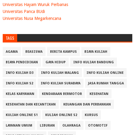
Universitas Hayam Wuruk Perbanas
Universitas Panca BUdi
Universitas Nusa Megarkencana
TAGS
AGAMA
BEASISWA
BERITA KAMPUS
BIAYA KULIAH
BIAYA PENDIDIKAN
GAYA HIDUP
INFO KULIAH BANDUNG
INFO KULIAH D3
INFO KULIAH MALANG
INFO KULIAH ONLINE
INFO KULIAH S2
INFO KULIAH SURABAYA
JASA RUMAH TANGGA
KELAS KARYAWAN
KENDARAAN BERMOTOR
KESEHATAN
KESEHATAN DAN KECANTIKAN
KEUANGAN DAN PERBANKAN
KULIAH ONLINE S1
KULIAH ONLINE S2
KURSUS
LAYANAN UMUM
LIBURAN
OLAHRAGA
OTOMOTIF