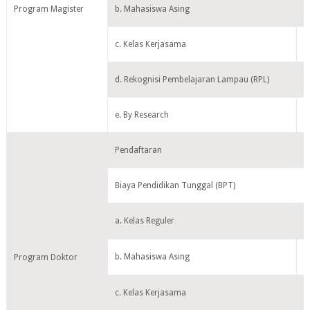
Program Magister
b. Mahasiswa Asing
M
c. Kelas Kerjasama
M
d. Rekognisi Pembelajaran Lampau (RPL)
M
e. By Research
M
Pendaftaran
P
Biaya Pendidikan Tunggal (BPT)
a. Kelas Reguler
M
b. Mahasiswa Asing
M
Program Doktor
c. Kelas Kerjasama
M