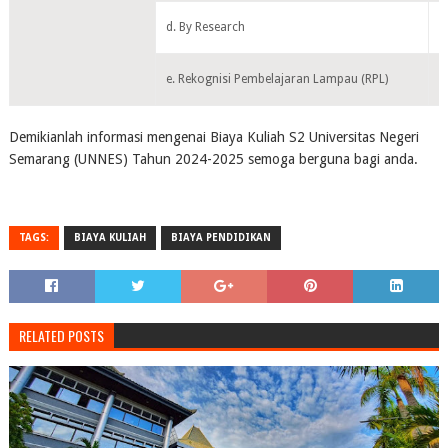
d. By Research
M
e. Rekognisi Pembelajaran Lampau (RPL)
M
Demikianlah informasi mengenai Biaya Kuliah S2 Universitas Negeri
Semarang (UNNES) Tahun 2024-2025 semoga berguna bagi anda.
TAGS:
BIAYA KULIAH
BIAYA PENDIDIKAN
RELATED POSTS