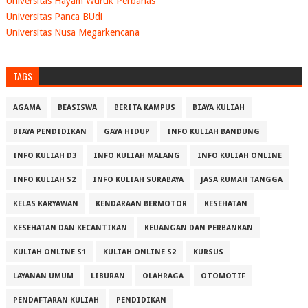
Universitas Hayam Wuruk Perbanas
Universitas Panca BUdi
Universitas Nusa Megarkencana
TAGS
AGAMA
BEASISWA
BERITA KAMPUS
BIAYA KULIAH
BIAYA PENDIDIKAN
GAYA HIDUP
INFO KULIAH BANDUNG
INFO KULIAH D3
INFO KULIAH MALANG
INFO KULIAH ONLINE
INFO KULIAH S2
INFO KULIAH SURABAYA
JASA RUMAH TANGGA
KELAS KARYAWAN
KENDARAAN BERMOTOR
KESEHATAN
KESEHATAN DAN KECANTIKAN
KEUANGAN DAN PERBANKAN
KULIAH ONLINE S1
KULIAH ONLINE S2
KURSUS
LAYANAN UMUM
LIBURAN
OLAHRAGA
OTOMOTIF
PENDAFTARAN KULIAH
PENDIDIKAN