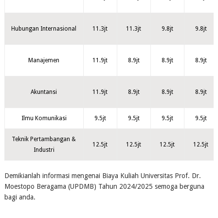
Hubungan Internasional
11.3jt
11.3jt
9.8jt
9.8jt
Manajemen
11.9jt
8.9jt
8.9jt
8.9jt
Akuntansi
11.9jt
8.9jt
8.9jt
8.9jt
Ilmu Komunikasi
9.5jt
9.5jt
9.5jt
9.5jt
Teknik Pertambangan &
12.5jt
12.5jt
12.5jt
12.5jt
Industri
Demikianlah informasi mengenai Biaya Kuliah Universitas Prof. Dr.
Moestopo Beragama (UPDMB) Tahun 2024/2025 semoga berguna
bagi anda.