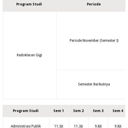
Program Studi
Periode
Periode November (Semester I)
Kedokteran Gigi
Semester Berikutnya
Program Studi
Sem 1
Sem 2
Sem 3
Sem 4
Administrasi Publik
11.3jt
11.3jt
9.8jt
9.8jt