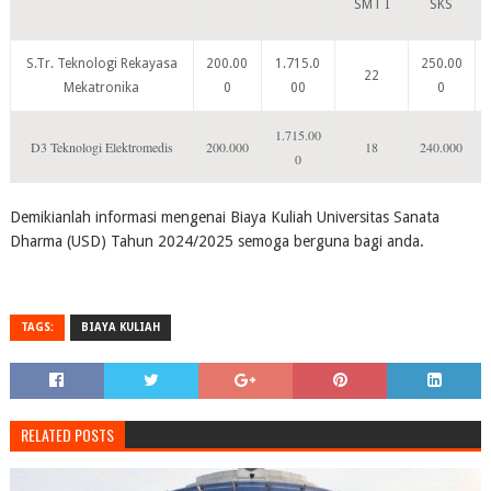
SMT I
SKS
S.Tr. Teknologi Rekayasa
200.00
1.715.0
250.00
22
Mekatronika
0
00
0
1.715.00
D3 Teknologi Elektromedis
200.000
18
240.000
0
Demikianlah informasi mengenai Biaya Kuliah Universitas Sanata
Dharma (USD) Tahun 2024/2025 semoga berguna bagi anda.
TAGS:
BIAYA KULIAH
RELATED POSTS