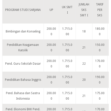
JUMLAH
TARIF
UK SMT
PROGRAM STUDI SARJANA
UP
SKS
PER
I
SMT I
SKS
200.00
1.715.0
180.00
Bimbingan dan Konseling
18
0
00
0
Pendidikan Keagamaan
200.00
1.715.0
150.00
21
Katolik
0
00
0
200.00
1.715.0
170.00
Pend. Guru Sekolah Dasar
22
0
00
0
200.00
1.715.0
190.00
Pendidikan Bahasa Inggris
20
0
00
0
Pend. Bahasa dan Sastra
200.00
1.715.0
175.00
21
Indonesia
0
00
0
Pend. Ekonomi BKK Pend.
200.00
1.715.0
170.00