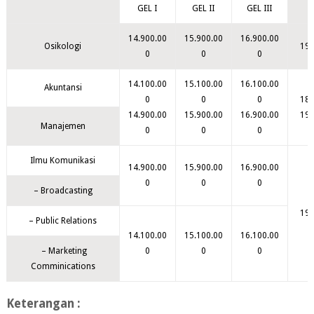
GEL I
GEL II
GEL III
14.900.00
15.900.00
16.900.00
Osikologi
195
0
0
0
14.100.00
15.100.00
16.100.00
Akuntansi
0
0
0
185
14.900.00
15.900.00
16.900.00
195
Manajemen
0
0
0
Ilmu Komunikasi
14.900.00
15.900.00
16.900.00
0
0
0
– Broadcasting
190
– Public Relations
14.100.00
15.100.00
16.100.00
– Marketing
0
0
0
Comminications
Keterangan :