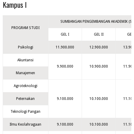
Kampus I
SUMBANGAN PENGEMBANGAN AKADEMIK (SP
PROGRAM STUDI
GEL I
GEL II
GEL 
Psikologi
11.900.000
12.900.000
13.90
Akuntansi
9.900.000
10.900.000
11.90
Manajemen
Agroteknologi
Peternakan
9.100.000
10.100.000
11.10
Teknologi Pangan
Ilmu Keolahragaan
9.100.000
10.100.000
11.10