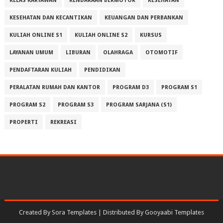
KELAS KARYAWAN
KENDARAAN BERMOTOR
KESEHATAN
KESEHATAN DAN KECANTIKAN
KEUANGAN DAN PERBANKAN
KULIAH ONLINE S1
KULIAH ONLINE S2
KURSUS
LAYANAN UMUM
LIBURAN
OLAHRAGA
OTOMOTIF
PENDAFTARAN KULIAH
PENDIDIKAN
PERALATAN RUMAH DAN KANTOR
PROGRAM D3
PROGRAM S1
PROGRAM S2
PROGRAM S3
PROGRAM SARJANA (S1)
PROPERTI
REKREASI
Created By
Sora Templates
| Distributed By
Gooyaabi Templates