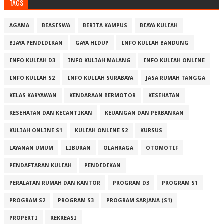
TAGS
AGAMA
BEASISWA
BERITA KAMPUS
BIAYA KULIAH
BIAYA PENDIDIKAN
GAYA HIDUP
INFO KULIAH BANDUNG
INFO KULIAH D3
INFO KULIAH MALANG
INFO KULIAH ONLINE
INFO KULIAH S2
INFO KULIAH SURABAYA
JASA RUMAH TANGGA
KELAS KARYAWAN
KENDARAAN BERMOTOR
KESEHATAN
KESEHATAN DAN KECANTIKAN
KEUANGAN DAN PERBANKAN
KULIAH ONLINE S1
KULIAH ONLINE S2
KURSUS
LAYANAN UMUM
LIBURAN
OLAHRAGA
OTOMOTIF
PENDAFTARAN KULIAH
PENDIDIKAN
PERALATAN RUMAH DAN KANTOR
PROGRAM D3
PROGRAM S1
PROGRAM S2
PROGRAM S3
PROGRAM SARJANA (S1)
PROPERTI
REKREASI