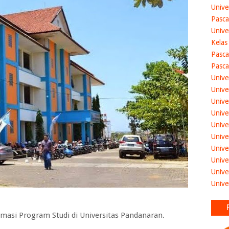
Unive
Pasca
Unive
Kelas
Pasca
Pasca
Unive
Unive
Unive
Unive
Unive
Unive
Unive
Unive
Unive
Unive
asi Program Studi di Universitas Pandanaran.