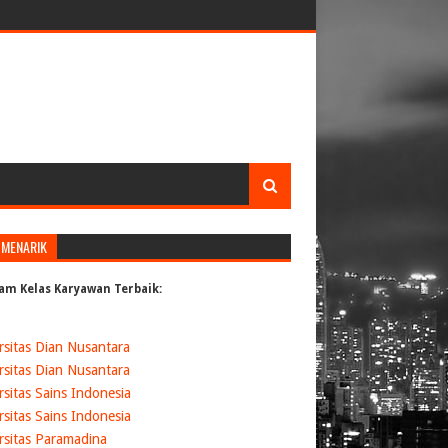
 MENARIK
am Kelas Karyawan Terbaik:
rsitas Dian Nusantara
rsitas Dian Nusantara
rsitas Sains Indonesia
rsitas Sains Indonesia
rsitas Paramadina