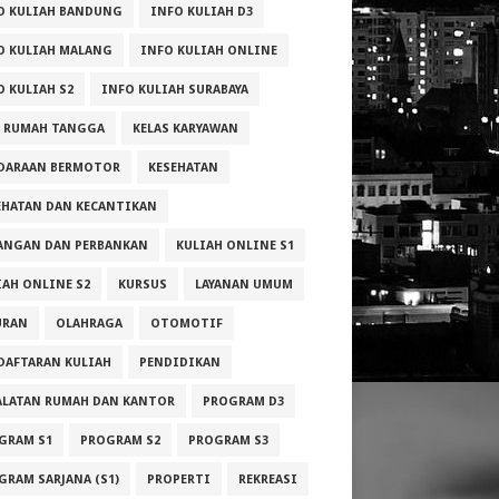
O KULIAH BANDUNG
INFO KULIAH D3
O KULIAH MALANG
INFO KULIAH ONLINE
O KULIAH S2
INFO KULIAH SURABAYA
A RUMAH TANGGA
KELAS KARYAWAN
DARAAN BERMOTOR
KESEHATAN
EHATAN DAN KECANTIKAN
ANGAN DAN PERBANKAN
KULIAH ONLINE S1
IAH ONLINE S2
KURSUS
LAYANAN UMUM
URAN
OLAHRAGA
OTOMOTIF
DAFTARAN KULIAH
PENDIDIKAN
ALATAN RUMAH DAN KANTOR
PROGRAM D3
GRAM S1
PROGRAM S2
PROGRAM S3
GRAM SARJANA (S1)
PROPERTI
REKREASI