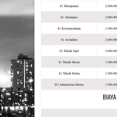
S1 Manajemen
2.500.00
S1 Akuntansi
2.000.00
S1 Kewirausahaan
1.500.00
S1 Arsitektur
2.000.00
S1 Teknik Sipil
2.000.00
S1 Teknik Mesin
1.500.00
S1 Teknik Kimia
1.500.00
D3 Administrasi Bisnis
1.500.00
BIAYA