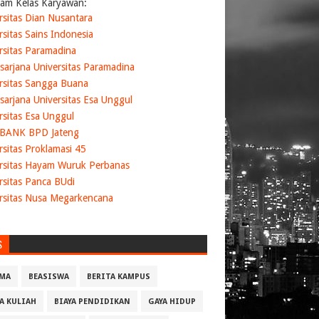
am Kelas Karyawan:
rsitas Dian Nusantara
rsitas Sains Indonesia
rsitas Paramadina
sarjana Universitas Paramadina
rsitas Sangga Buana
sarjana Universitas Esa Unggul
rsitas Esa Unggul
 BANK BPD Jateng
rsitas Proklamasi 45
rsitas Hayam Wuruk Perbanas
rsitas Panca BUdi
rsitas Nusa Megarkencana
S
MA
BEASISWA
BERITA KAMPUS
YA KULIAH
BIAYA PENDIDIKAN
GAYA HIDUP