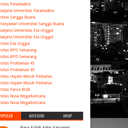
rsitas Paramadina
sarjana Universitas Paramadina
rsitas Sangga Buana
 Karyawan Universitas Sangga Buana
sarjana Universitas Esa Unggul
sarjana Universitas Esa Unggul
rsitas Esa Unggul
rsitas BPD Semarang
rsitas BPD Semarang
rsitas Proklamasi 45
rsitas Proklamasi 45
rsitas Hayam Wuruk Perbanas
rsitas Hayam Wuruk Perbanas
rsitas Panca BUdi
rsitas Nusa Megarkencana
rsitas Nusa Megarkencana
POPULER
KATEGORI
ARSIP
Biaya Kuliah Kelas Karyawan