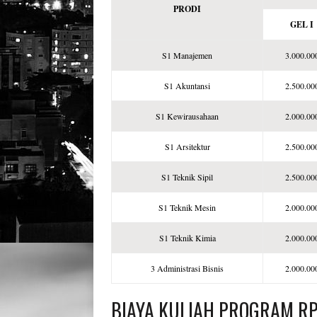
PRODI
GEL I
S1 Manajemen
3.000.00
S1 Akuntansi
2.500.00
S1 Kewirausahaan
2.000.00
S1 Arsitektur
2.500.00
S1 Teknik Sipil
2.500.00
S1 Teknik Mesin
2.000.00
S1 Teknik Kimia
2.000.00
3 Administrasi Bisnis
2.000.00
BIAYA KULIAH PROGRAM R