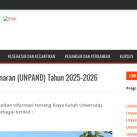
KESEHATAN DAN KECANTIKAN
KEUANGAN DAN PERBANKAN
KURSUS
danaran (UNPAND) Tahun 2025-2026
LINK
Progr
ikan informasi tentang Biaya Kuliah Universitas
Unive
bagai berikut :
Unive
Unive
Unive
Unive