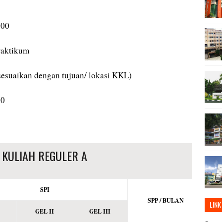
000
raktikum
esuaikan dengan tujuan/ lokasi KKL)
00
 KULIAH REGULER A
SPI
SPP / BULAN
LINK
GEL II
GEL III