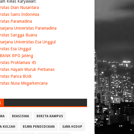
am Kelas Karyawan:
rsitas Dian Nusantara
rsitas Sains Indonesia
rsitas Paramadina
sarjana Universitas Paramadina
rsitas Sangga Buana
sarjana Universitas Esa Unggul
rsitas Esa Unggul
 BANK BPD Jateng
rsitas Proklamasi 45
rsitas Hayam Wuruk Perbanas
rsitas Panca BUdi
rsitas Nusa Megarkencana
S
MA
BEASISWA
BERITA KAMPUS
YA KULIAH
BIAYA PENDIDIKAN
GAYA HIDUP