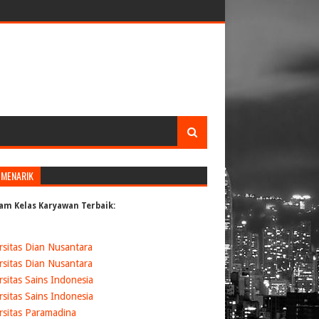
 MENARIK
am Kelas Karyawan Terbaik:
rsitas Dian Nusantara
rsitas Dian Nusantara
rsitas Sains Indonesia
rsitas Sains Indonesia
rsitas Paramadina