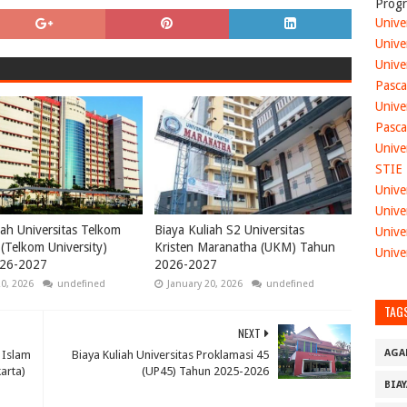
Progr
Unive
Unive
Unive
Pasca
Unive
Pasca
Unive
STIE
Unive
Unive
iah Universitas Telkom
Biaya Kuliah S2 Universitas
Unive
(Telkom University)
Kristen Maranatha (UKM) Tahun
Unive
26-2027
2026-2027
20, 2026
undefined
January 20, 2026
undefined
TAG
NEXT
AGA
 Islam
Biaya Kuliah Universitas Proklamasi 45
arta)
(UP45) Tahun 2025-2026
BIA