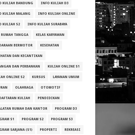
O KULIAH BANDUNG
INFO KULIAH D3
O KULIAH MALANG
INFO KULIAH ONLINE
O KULIAH S2
INFO KULIAH SURABAYA
A RUMAH TANGGA
KELAS KARYAWAN
DARAAN BERMOTOR
KESEHATAN
EHATAN DAN KECANTIKAN
ANGAN DAN PERBANKAN
KULIAH ONLINE S1
IAH ONLINE S2
KURSUS
LAYANAN UMUM
URAN
OLAHRAGA
OTOMOTIF
DAFTARAN KULIAH
PENDIDIKAN
ALATAN RUMAH DAN KANTOR
PROGRAM D3
GRAM S1
PROGRAM S2
PROGRAM S3
GRAM SARJANA (S1)
PROPERTI
REKREASI