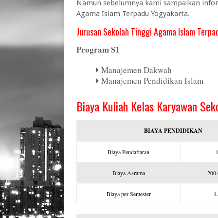
Namun sebelumnya kami sampaikan inform
Agama Islam Terpadu Yogyakarta.
Jurusan Sekolah Tinggi Agama Islam Terpa
Program S1
Manajemen Dakwah
Manajemen Pendidikan Islam
Biaya Kuliah Kelas Karyawan Sek
BIAYA PENDIDIKAN
Biaya Pendaftaran
Biaya Asrama
200.
Biaya per Semester
1