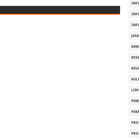
INF
INF
INF
JAS
KEN
KES
KEU
KUL
LIB
PEN
PER
PRO
PRO