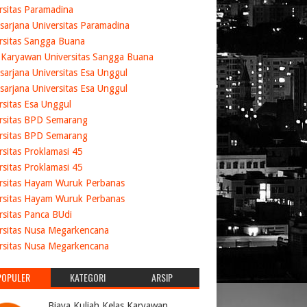
rsitas Paramadina
sarjana Universitas Paramadina
rsitas Sangga Buana
 Karyawan Universitas Sangga Buana
sarjana Universitas Esa Unggul
sarjana Universitas Esa Unggul
rsitas Esa Unggul
rsitas BPD Semarang
rsitas BPD Semarang
rsitas Proklamasi 45
rsitas Proklamasi 45
rsitas Hayam Wuruk Perbanas
rsitas Hayam Wuruk Perbanas
rsitas Panca BUdi
rsitas Nusa Megarkencana
rsitas Nusa Megarkencana
POPULER
KATEGORI
ARSIP
Biaya Kuliah Kelas Karyawan