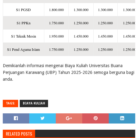
S1 PGSD
1.800.000
1.300.000
1.300.000
1.300.000
S1 PPKn
1.750.000
1.250.000
1.250.000
1.250.000
S1 Teknik Mesin
1.950.000
1.450.000
1.450.000
1.450.000
S1 Pend Agama Islam
1.750.000
1.250.000
1.250.000
1.250.000
Demikianlah informasi mengenai Biaya Kuliah Universitas Buana
Perjuangan Karawang (UBP) Tahun 2025-2026 semoga berguna bagi
anda.
TAGS:
BIAYA KULIAH
RELATED POSTS