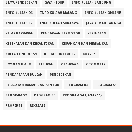
BIAYA PENDIDIKAN
GAYA HIDUP
INFO KULIAH BANDUNG
INFO KULIAH D3
INFO KULIAH MALANG
INFO KULIAH ONLINE
INFO KULIAH S2
INFO KULIAH SURABAYA
JASA RUMAH TANGGA
KELAS KARYAWAN
KENDARAAN BERMOTOR
KESEHATAN
KESEHATAN DAN KECANTIKAN
KEUANGAN DAN PERBANKAN
KULIAH ONLINE S1
KULIAH ONLINE S2
KURSUS
LAYANAN UMUM
LIBURAN
OLAHRAGA
OTOMOTIF
PENDAFTARAN KULIAH
PENDIDIKAN
PERALATAN RUMAH DAN KANTOR
PROGRAM D3
PROGRAM S1
PROGRAM S2
PROGRAM S3
PROGRAM SARJANA (S1)
PROPERTI
REKREASI