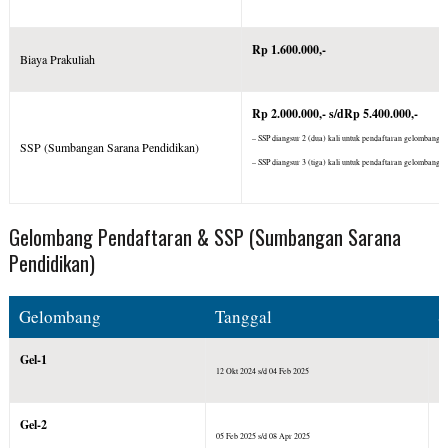
Rp 1.600.000,-
Biaya Prakuliah
Rp 2.000.000,- s/dRp 5.400.000,-
– SSP diangsur 2 (dua) kali untuk pendaftaran gelombang I, 
SSP (Sumbangan Sarana Pendidikan)
– SSP diangsur 3 (tiga) kali untuk pendaftaran gelombang I
Gelombang Pendaftaran & SSP (Sumbangan Sarana
Pendidikan)
Gelombang
Tanggal
S
Gel-1
R
12 Okt 2024 s/d 04 Feb 2025
Gel-2
R
05 Feb 2025 s/d 08 Apr 2025