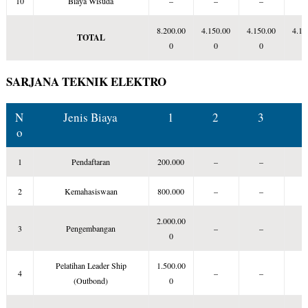
10
Biaya Wisuda
–
–
–
8.200.00
4.150.00
4.150.00
4.15
TOTAL
0
0
0
SARJANA TEKNIK ELEKTRO
N
Jenis Biaya
1
2
3
o
1
Pendaftaran
200.000
–
–
2
Kemahasiswaan
800.000
–
–
2.000.00
3
Pengembangan
–
–
0
Pelatihan Leader Ship
1.500.00
4
–
–
(Outbond)
0