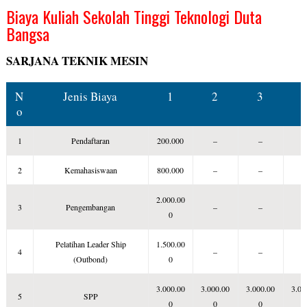
Biaya Kuliah Sekolah Tinggi Teknologi Duta
Bangsa
SARJANA TEKNIK MESIN
N
Jenis Biaya
1
2
3
o
1
Pendaftaran
200.000
–
–
2
Kemahasiswaan
800.000
–
–
2.000.00
3
Pengembangan
–
–
0
Pelatihan Leader Ship
1.500.00
4
–
–
(Outbond)
0
3.000.00
3.000.00
3.000.00
3.00
5
SPP
0
0
0