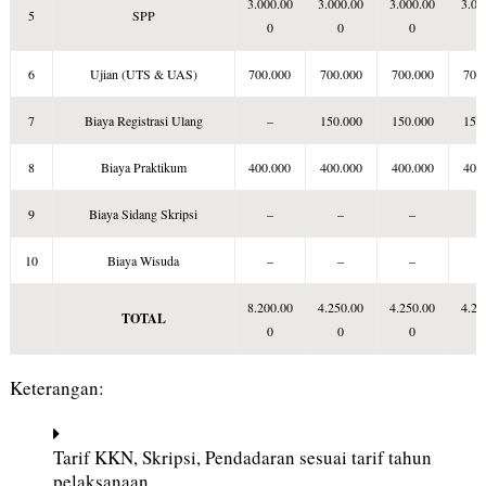
3.000.00
3.000.00
3.000.00
3.00
5
SPP
0
0
0
6
Ujian (UTS & UAS)
700.000
700.000
700.000
700
7
Biaya Registrasi Ulang
–
150.000
150.000
150
8
Biaya Praktikum
400.000
400.000
400.000
400
9
Biaya Sidang Skripsi
–
–
–
10
Biaya Wisuda
–
–
–
8.200.00
4.250.00
4.250.00
4.25
TOTAL
0
0
0
Keterangan:
Tarif KKN, Skripsi, Pendadaran sesuai tarif tahun
pelaksanaan.