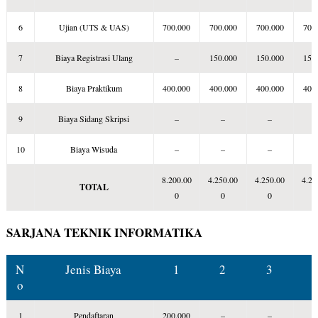
6
Ujian (UTS & UAS)
700.000
700.000
700.000
700
7
Biaya Registrasi Ulang
–
150.000
150.000
150
8
Biaya Praktikum
400.000
400.000
400.000
400
9
Biaya Sidang Skripsi
–
–
–
10
Biaya Wisuda
–
–
–
8.200.00
4.250.00
4.250.00
4.25
TOTAL
0
0
0
SARJANA TEKNIK INFORMATIKA
N
Jenis Biaya
1
2
3
o
1
Pendaftaran
200.000
–
–