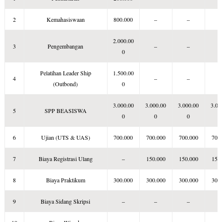
2
Kemahasiswaan
800.000
–
–
2.000.00
3
Pengembangan
–
–
0
Pelatihan Leader Ship
1.500.00
4
–
–
(Outbond)
0
3.000.00
3.000.00
3.000.00
3.00
5
SPP BEASISWA
0
0
0
6
Ujian (UTS & UAS)
700.000
700.000
700.000
700
7
Biaya Registrasi Ulang
–
150.000
150.000
150
8
Biaya Praktikum
300.000
300.000
300.000
300
9
Biaya Sidang Skripsi
–
–
–