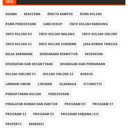
TAGS
AGAMA
BEASISWA
BERITA KAMPUS
BIAYA KULIAH
BIAYA PENDIDIKAN
GAYA HIDUP
INFO KULIAH BANDUNG
INFO KULIAH D3
INFO KULIAH MALANG
INFO KULIAH ONLINE
INFO KULIAH S2
INFO KULIAH SURABAYA
JASA RUMAH TANGGA
KELAS KARYAWAN
KENDARAAN BERMOTOR
KESEHATAN
KESEHATAN DAN KECANTIKAN
KEUANGAN DAN PERBANKAN
KULIAH ONLINE S1
KULIAH ONLINE S2
KURSUS
LAYANAN UMUM
LIBURAN
OLAHRAGA
OTOMOTIF
PENDAFTARAN KULIAH
PENDIDIKAN
PERALATAN RUMAH DAN KANTOR
PROGRAM D3
PROGRAM S1
PROGRAM S2
PROGRAM S3
PROGRAM SARJANA (S1)
PROPERTI
REKREASI