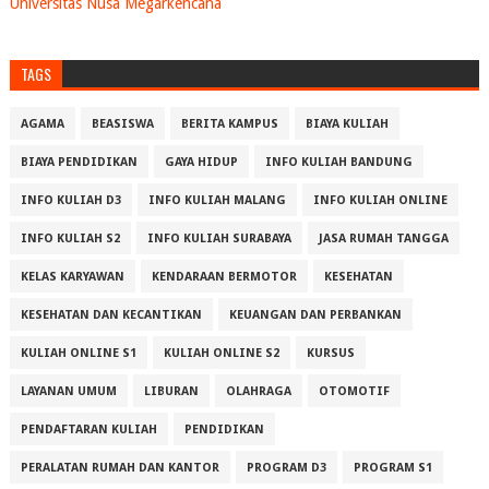
Universitas Nusa Megarkencana
TAGS
AGAMA
BEASISWA
BERITA KAMPUS
BIAYA KULIAH
BIAYA PENDIDIKAN
GAYA HIDUP
INFO KULIAH BANDUNG
INFO KULIAH D3
INFO KULIAH MALANG
INFO KULIAH ONLINE
INFO KULIAH S2
INFO KULIAH SURABAYA
JASA RUMAH TANGGA
KELAS KARYAWAN
KENDARAAN BERMOTOR
KESEHATAN
KESEHATAN DAN KECANTIKAN
KEUANGAN DAN PERBANKAN
KULIAH ONLINE S1
KULIAH ONLINE S2
KURSUS
LAYANAN UMUM
LIBURAN
OLAHRAGA
OTOMOTIF
PENDAFTARAN KULIAH
PENDIDIKAN
PERALATAN RUMAH DAN KANTOR
PROGRAM D3
PROGRAM S1