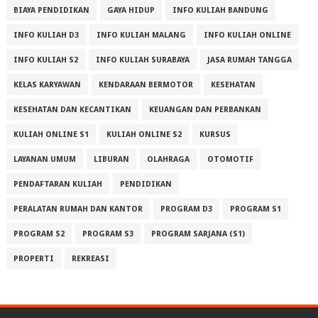
BIAYA PENDIDIKAN
GAYA HIDUP
INFO KULIAH BANDUNG
INFO KULIAH D3
INFO KULIAH MALANG
INFO KULIAH ONLINE
INFO KULIAH S2
INFO KULIAH SURABAYA
JASA RUMAH TANGGA
KELAS KARYAWAN
KENDARAAN BERMOTOR
KESEHATAN
KESEHATAN DAN KECANTIKAN
KEUANGAN DAN PERBANKAN
KULIAH ONLINE S1
KULIAH ONLINE S2
KURSUS
LAYANAN UMUM
LIBURAN
OLAHRAGA
OTOMOTIF
PENDAFTARAN KULIAH
PENDIDIKAN
PERALATAN RUMAH DAN KANTOR
PROGRAM D3
PROGRAM S1
PROGRAM S2
PROGRAM S3
PROGRAM SARJANA (S1)
PROPERTI
REKREASI