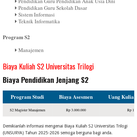
Pendidikan Guru Pendidikan Anak Usia Dini
Pendidikan Guru Sekolah Dasar
Sistem Informasi
Teknik Informatika
Program S2
Manajemen
Biaya Kuliah S2 Universitas Trilogi
Biaya Pendidikan Jenjang S2
Program Studi
Biaya Asesmen
Uang Kuliah
S2 Magister Manajemen
Rp 3.000.000
Rp 12
Demikianlah informasi mengenai Biaya Kuliah S2 Universitas Trilogi
(UNSURYA) Tahun 2025-2026 semoga berguna bagi anda.