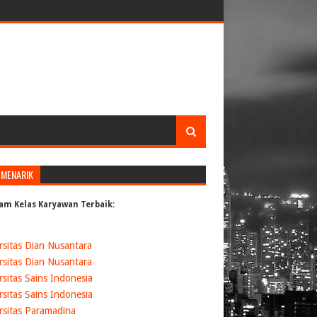
 MENARIK
am Kelas Karyawan Terbaik:
rsitas Dian Nusantara
rsitas Dian Nusantara
rsitas Sains Indonesia
rsitas Sains Indonesia
rsitas Paramadina