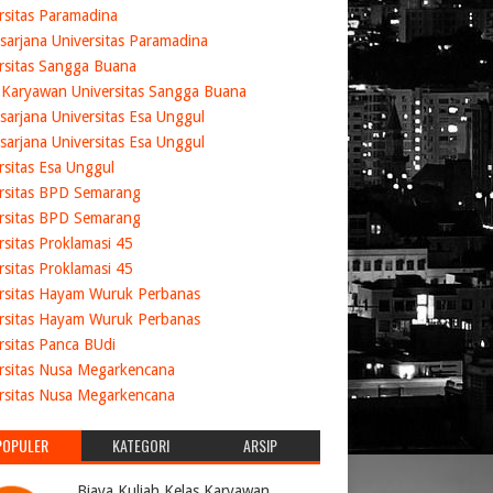
rsitas Paramadina
sarjana Universitas Paramadina
rsitas Sangga Buana
 Karyawan Universitas Sangga Buana
sarjana Universitas Esa Unggul
sarjana Universitas Esa Unggul
rsitas Esa Unggul
rsitas BPD Semarang
rsitas BPD Semarang
rsitas Proklamasi 45
rsitas Proklamasi 45
rsitas Hayam Wuruk Perbanas
rsitas Hayam Wuruk Perbanas
rsitas Panca BUdi
rsitas Nusa Megarkencana
rsitas Nusa Megarkencana
POPULER
KATEGORI
ARSIP
Biaya Kuliah Kelas Karyawan