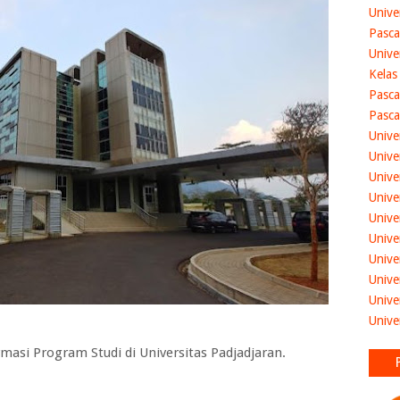
Unive
Pasca
Unive
Kelas
Pasca
Pasca
Unive
Unive
Unive
Unive
Unive
Unive
Unive
Unive
Unive
Unive
si Program Studi di Universitas Padjadjaran.