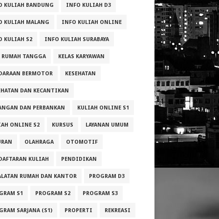
O KULIAH BANDUNG
INFO KULIAH D3
O KULIAH MALANG
INFO KULIAH ONLINE
O KULIAH S2
INFO KULIAH SURABAYA
A RUMAH TANGGA
KELAS KARYAWAN
DARAAN BERMOTOR
KESEHATAN
EHATAN DAN KECANTIKAN
ANGAN DAN PERBANKAN
KULIAH ONLINE S1
IAH ONLINE S2
KURSUS
LAYANAN UMUM
URAN
OLAHRAGA
OTOMOTIF
DAFTARAN KULIAH
PENDIDIKAN
ALATAN RUMAH DAN KANTOR
PROGRAM D3
GRAM S1
PROGRAM S2
PROGRAM S3
GRAM SARJANA (S1)
PROPERTI
REKREASI