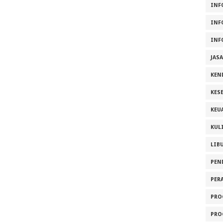
INF
INF
INF
JAS
KEN
KES
KEU
KUL
LIB
PEN
PER
PRO
PRO