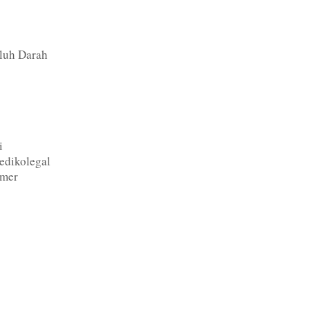
luh Darah
i
edikolegal
imer