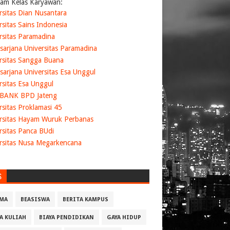
am Kelas Karyawan:
rsitas Dian Nusantara
rsitas Sains Indonesia
rsitas Paramadina
sarjana Universitas Paramadina
rsitas Sangga Buana
sarjana Universitas Esa Unggul
rsitas Esa Unggul
 BANK BPD Jateng
rsitas Proklamasi 45
rsitas Hayam Wuruk Perbanas
rsitas Panca BUdi
rsitas Nusa Megarkencana
S
MA
BEASISWA
BERITA KAMPUS
YA KULIAH
BIAYA PENDIDIKAN
GAYA HIDUP