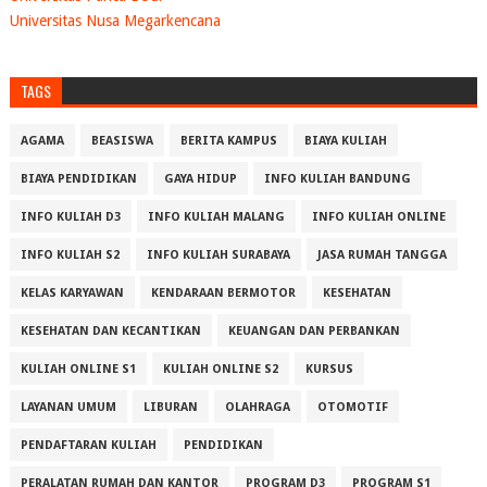
Universitas Nusa Megarkencana
TAGS
AGAMA
BEASISWA
BERITA KAMPUS
BIAYA KULIAH
BIAYA PENDIDIKAN
GAYA HIDUP
INFO KULIAH BANDUNG
INFO KULIAH D3
INFO KULIAH MALANG
INFO KULIAH ONLINE
INFO KULIAH S2
INFO KULIAH SURABAYA
JASA RUMAH TANGGA
KELAS KARYAWAN
KENDARAAN BERMOTOR
KESEHATAN
KESEHATAN DAN KECANTIKAN
KEUANGAN DAN PERBANKAN
KULIAH ONLINE S1
KULIAH ONLINE S2
KURSUS
LAYANAN UMUM
LIBURAN
OLAHRAGA
OTOMOTIF
PENDAFTARAN KULIAH
PENDIDIKAN
PERALATAN RUMAH DAN KANTOR
PROGRAM D3
PROGRAM S1