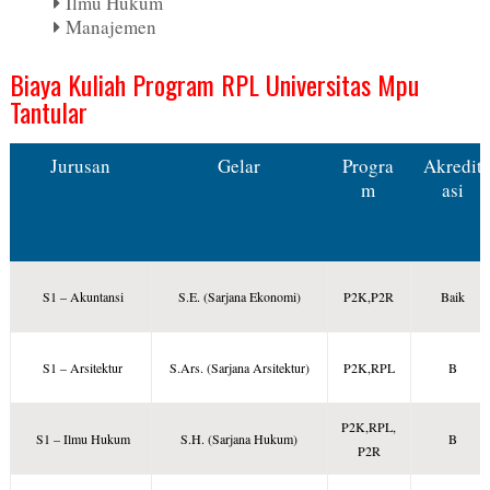
Ilmu Hukum
Manajemen
Biaya Kuliah Program RPL Universitas Mpu
Tantular
Jurusan
Gelar
Progra
Akredit
m
asi
S1 – Akuntansi
S.E. (Sarjana Ekonomi)
P2K,P2R
Baik
S1 – Arsitektur
S.Ars. (Sarjana Arsitektur)
P2K,RPL
B
P2K,RPL,
S1 – Ilmu Hukum
S.H. (Sarjana Hukum)
B
P2R