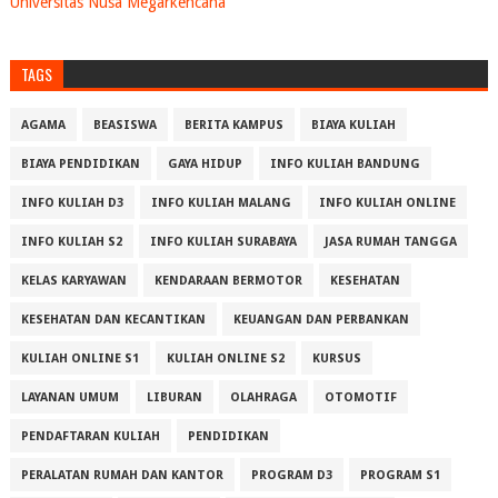
Universitas Nusa Megarkencana
TAGS
AGAMA
BEASISWA
BERITA KAMPUS
BIAYA KULIAH
BIAYA PENDIDIKAN
GAYA HIDUP
INFO KULIAH BANDUNG
INFO KULIAH D3
INFO KULIAH MALANG
INFO KULIAH ONLINE
INFO KULIAH S2
INFO KULIAH SURABAYA
JASA RUMAH TANGGA
KELAS KARYAWAN
KENDARAAN BERMOTOR
KESEHATAN
KESEHATAN DAN KECANTIKAN
KEUANGAN DAN PERBANKAN
KULIAH ONLINE S1
KULIAH ONLINE S2
KURSUS
LAYANAN UMUM
LIBURAN
OLAHRAGA
OTOMOTIF
PENDAFTARAN KULIAH
PENDIDIKAN
PERALATAN RUMAH DAN KANTOR
PROGRAM D3
PROGRAM S1