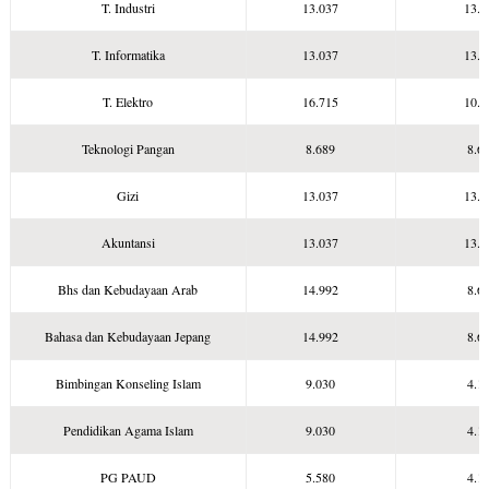
T. Industri
13.037
13.0
T. Informatika
13.037
13.0
T. Elektro
16.715
10.3
Teknologi Pangan
8.689
8.6
Gizi
13.037
13.0
Akuntansi
13.037
13.0
Bhs dan Kebudayaan Arab
14.992
8.6
Bahasa dan Kebudayaan Jepang
14.992
8.6
Bimbingan Konseling Islam
9.030
4.1
Pendidikan Agama Islam
9.030
4.1
PG PAUD
5.580
4.1