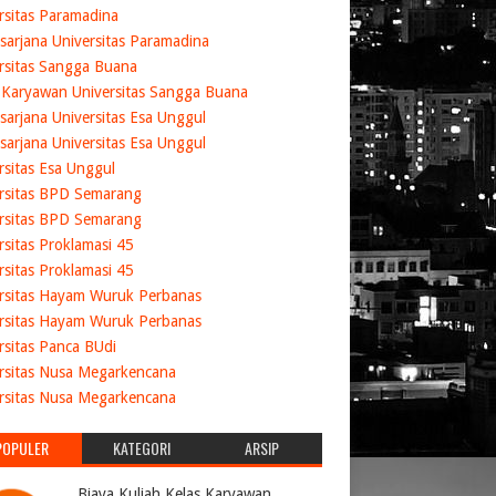
rsitas Paramadina
sarjana Universitas Paramadina
rsitas Sangga Buana
 Karyawan Universitas Sangga Buana
sarjana Universitas Esa Unggul
sarjana Universitas Esa Unggul
rsitas Esa Unggul
rsitas BPD Semarang
rsitas BPD Semarang
rsitas Proklamasi 45
rsitas Proklamasi 45
rsitas Hayam Wuruk Perbanas
rsitas Hayam Wuruk Perbanas
rsitas Panca BUdi
rsitas Nusa Megarkencana
rsitas Nusa Megarkencana
POPULER
KATEGORI
ARSIP
Biaya Kuliah Kelas Karyawan