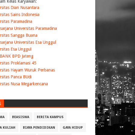
am Kelas Karyawan:
rsitas Dian Nusantara
rsitas Sains Indonesia
rsitas Paramadina
sarjana Universitas Paramadina
rsitas Sangga Buana
sarjana Universitas Esa Unggul
rsitas Esa Unggul
 BANK BPD Jateng
rsitas Proklamasi 45
rsitas Hayam Wuruk Perbanas
rsitas Panca BUdi
rsitas Nusa Megarkencana
S
MA
BEASISWA
BERITA KAMPUS
YA KULIAH
BIAYA PENDIDIKAN
GAYA HIDUP