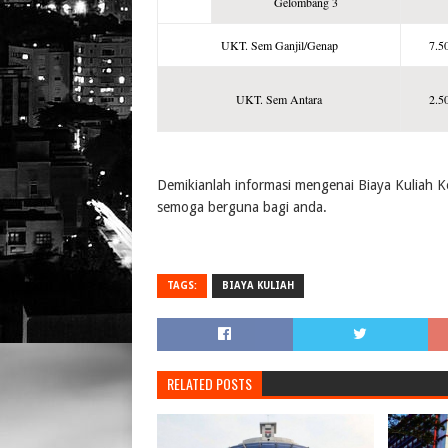
Gelombang 3
UKT. Sem Ganjil/Genap
7.5
UKT. Sem Antara
2.5
Demikianlah informasi mengenai Biaya Kuliah 
semoga berguna bagi anda.
TAGS:
BIAYA KULIAH
RELATED POSTS