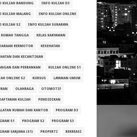
O KULIAH BANDUNG
INFO KULIAH D3
O KULIAH MALANG
INFO KULIAH ONLINE
O KULIAH S2
INFO KULIAH SURABAYA
A RUMAH TANGGA
KELAS KARYAWAN
DARAAN BERMOTOR
KESEHATAN
EHATAN DAN KECANTIKAN
ANGAN DAN PERBANKAN
KULIAH ONLINE S1
IAH ONLINE S2
KURSUS
LAYANAN UMUM
URAN
OLAHRAGA
OTOMOTIF
DAFTARAN KULIAH
PENDIDIKAN
ALATAN RUMAH DAN KANTOR
PROGRAM D3
GRAM S1
PROGRAM S2
PROGRAM S3
GRAM SARJANA (S1)
PROPERTI
REKREASI