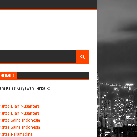
 MENARIK
am Kelas Karyawan Terbaik:
rsitas Dian Nusantara
rsitas Dian Nusantara
rsitas Sains Indonesia
rsitas Sains Indonesia
rsitas Paramadina