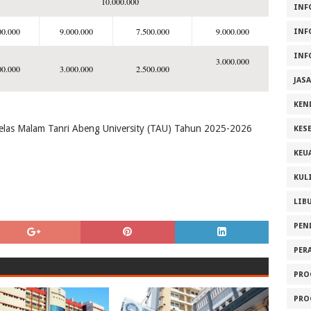
10.000.000
INF
00.000
9.000.000
7.500.000
9.000.000
INF
INF
3.000.000
00.000
3.000.000
2.500.000
JAS
KEN
Kelas Malam Tanri Abeng University (TAU) Tahun 2025-2026
KES
KEU
KUL
LIB
PEN
PER
PRO
PRO