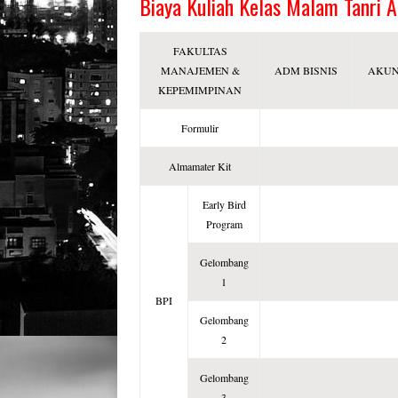
Biaya Kuliah Kelas Malam Tanri A
FAKULTAS
MANAJEMEN &
ADM BISNIS
AKUN
KEPEMIMPINAN
Formulir
Almamater Kit
Early Bird
Program
Gelombang
1
BPI
Gelombang
2
Gelombang
3