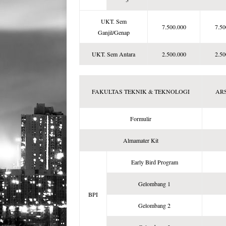
UKT. Sem
7.500.000
7.50
Ganjil/Genap
UKT. Sem Antara
2.500.000
2.50
FAKULTAS TEKNIK & TEKNOLOGI
AR
Formulir
Almamater Kit
Early Bird Program
Gelombang 1
BPI
Gelombang 2