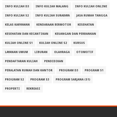
INFO KULIAH D3
INFO KULIAH MALANG
INFO KULIAH ONLINE
INFO KULIAH S2
INFO KULIAH SURABAYA
JASA RUMAH TANGGA
KELAS KARYAWAN
KENDARAAN BERMOTOR
KESEHATAN
KESEHATAN DAN KECANTIKAN
KEUANGAN DAN PERBANKAN
KULIAH ONLINE S1
KULIAH ONLINE S2
KURSUS
LAYANAN UMUM
LIBURAN
OLAHRAGA
OTOMOTIF
PENDAFTARAN KULIAH
PENDIDIKAN
PERALATAN RUMAH DAN KANTOR
PROGRAM D3
PROGRAM S1
PROGRAM S2
PROGRAM S3
PROGRAM SARJANA (S1)
PROPERTI
REKREASI