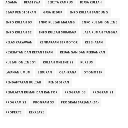
AGAMA
BEASISWA
BERITA KAMPUS
BIAYA KULIAH
BIAYA PENDIDIKAN
GAYA HIDUP
INFO KULIAH BANDUNG
INFO KULIAH D3
INFO KULIAH MALANG
INFO KULIAH ONLINE
INFO KULIAH S2
INFO KULIAH SURABAYA
JASA RUMAH TANGGA
KELAS KARYAWAN
KENDARAAN BERMOTOR
KESEHATAN
KESEHATAN DAN KECANTIKAN
KEUANGAN DAN PERBANKAN
KULIAH ONLINE S1
KULIAH ONLINE S2
KURSUS
LAYANAN UMUM
LIBURAN
OLAHRAGA
OTOMOTIF
PENDAFTARAN KULIAH
PENDIDIKAN
PERALATAN RUMAH DAN KANTOR
PROGRAM D3
PROGRAM S1
PROGRAM S2
PROGRAM S3
PROGRAM SARJANA (S1)
PROPERTI
REKREASI