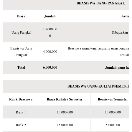
BEASISWA UANG PANGKAL
Biaya
Jumlah
Keten
10.000.00
Uang Pangkal
Dibayarkan 1 
0
Beasiswa Uang
Beasiswa memotong langsung uang pengkal d
4.000.000
Pangkal
sesuai j
Total
6.000.000
Jumlah yang haru
BEASISWA UANG KULIAH/SEMESTE
Rank Beasiswa
Biaya Kuliah / Semester
Beasiswa / Semester
Rank 1
15.000.000
15.000.000
Rank 2
15.000.000
5.000.000