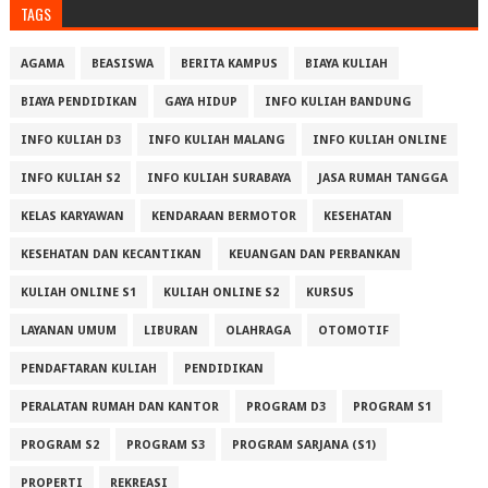
TAGS
AGAMA
BEASISWA
BERITA KAMPUS
BIAYA KULIAH
BIAYA PENDIDIKAN
GAYA HIDUP
INFO KULIAH BANDUNG
INFO KULIAH D3
INFO KULIAH MALANG
INFO KULIAH ONLINE
INFO KULIAH S2
INFO KULIAH SURABAYA
JASA RUMAH TANGGA
KELAS KARYAWAN
KENDARAAN BERMOTOR
KESEHATAN
KESEHATAN DAN KECANTIKAN
KEUANGAN DAN PERBANKAN
KULIAH ONLINE S1
KULIAH ONLINE S2
KURSUS
LAYANAN UMUM
LIBURAN
OLAHRAGA
OTOMOTIF
PENDAFTARAN KULIAH
PENDIDIKAN
PERALATAN RUMAH DAN KANTOR
PROGRAM D3
PROGRAM S1
PROGRAM S2
PROGRAM S3
PROGRAM SARJANA (S1)
PROPERTI
REKREASI