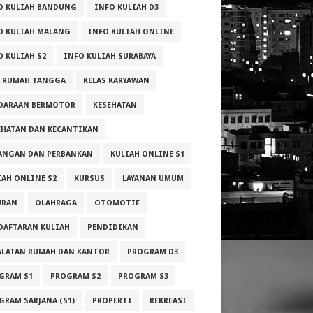
O KULIAH BANDUNG
INFO KULIAH D3
O KULIAH MALANG
INFO KULIAH ONLINE
O KULIAH S2
INFO KULIAH SURABAYA
A RUMAH TANGGA
KELAS KARYAWAN
DARAAN BERMOTOR
KESEHATAN
EHATAN DAN KECANTIKAN
ANGAN DAN PERBANKAN
KULIAH ONLINE S1
IAH ONLINE S2
KURSUS
LAYANAN UMUM
URAN
OLAHRAGA
OTOMOTIF
DAFTARAN KULIAH
PENDIDIKAN
ALATAN RUMAH DAN KANTOR
PROGRAM D3
GRAM S1
PROGRAM S2
PROGRAM S3
GRAM SARJANA (S1)
PROPERTI
REKREASI