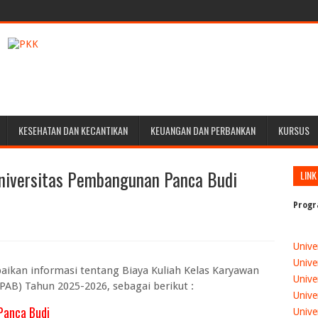
KESEHATAN DAN KECANTIKAN
KEUANGAN DAN PERBANKAN
KURSUS
Universitas Pembangunan Panca Budi
LINK
Progr
Unive
Unive
ikan informasi tentang Biaya Kuliah Kelas Karyawan
Unive
AB) Tahun 2025-2026, sebagai berikut :
Unive
Panca Budi
Unive