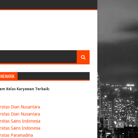
 MENARIK
am Kelas Karyawan Terbaik:
rsitas Dian Nusantara
rsitas Dian Nusantara
rsitas Sains Indonesia
rsitas Sains Indonesia
rsitas Paramadina