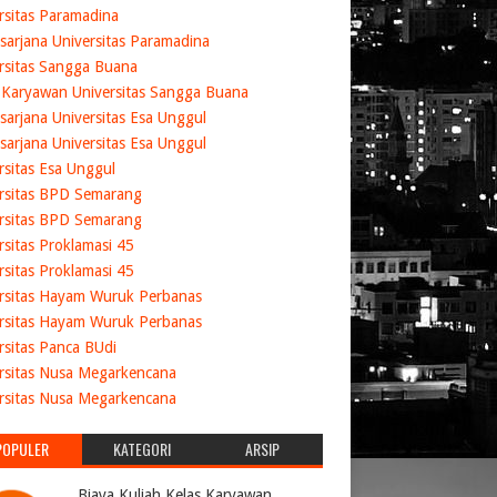
rsitas Paramadina
sarjana Universitas Paramadina
rsitas Sangga Buana
 Karyawan Universitas Sangga Buana
sarjana Universitas Esa Unggul
sarjana Universitas Esa Unggul
rsitas Esa Unggul
rsitas BPD Semarang
rsitas BPD Semarang
rsitas Proklamasi 45
rsitas Proklamasi 45
rsitas Hayam Wuruk Perbanas
rsitas Hayam Wuruk Perbanas
rsitas Panca BUdi
rsitas Nusa Megarkencana
rsitas Nusa Megarkencana
POPULER
KATEGORI
ARSIP
Biaya Kuliah Kelas Karyawan