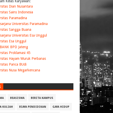
am Kelas Karyawan:
rsitas Dian Nusantara
rsitas Sains Indonesia
rsitas Paramadina
sarjana Universitas Paramadina
rsitas Sangga Buana
sarjana Universitas Esa Unggul
rsitas Esa Unggul
 BANK BPD Jateng
rsitas Proklamasi 45
rsitas Hayam Wuruk Perbanas
rsitas Panca BUdi
rsitas Nusa Megarkencana
S
MA
BEASISWA
BERITA KAMPUS
YA KULIAH
BIAYA PENDIDIKAN
GAYA HIDUP