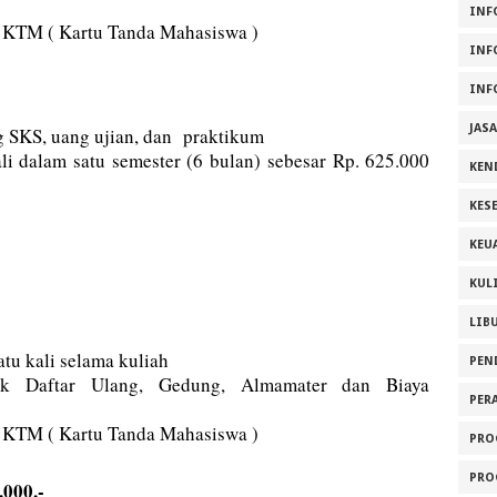
INF
 KTM ( Kartu Tanda Mahasiswa )
INF
INF
JAS
 SKS, uang ujian, dan praktikum
li dalam satu semester (6 bulan) sebesar Rp. 625.000
KEN
KES
KEU
KUL
LIB
tu kali selama kuliah
PEN
k Daftar Ulang, Gedung, Almamater dan Biaya
PER
 KTM ( Kartu Tanda Mahasiswa )
PRO
PRO
.000,-