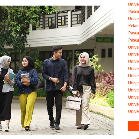
Unive
Pasca
Unive
Kelas
Pasca
Pasca
Unive
Unive
Unive
Unive
Unive
Unive
Unive
Unive
Unive
Unive