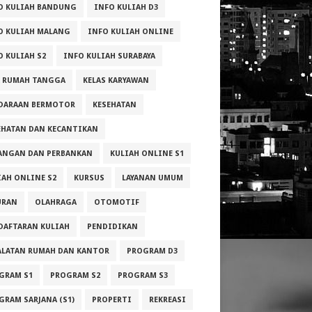
O KULIAH BANDUNG
INFO KULIAH D3
O KULIAH MALANG
INFO KULIAH ONLINE
O KULIAH S2
INFO KULIAH SURABAYA
A RUMAH TANGGA
KELAS KARYAWAN
DARAAN BERMOTOR
KESEHATAN
EHATAN DAN KECANTIKAN
ANGAN DAN PERBANKAN
KULIAH ONLINE S1
IAH ONLINE S2
KURSUS
LAYANAN UMUM
URAN
OLAHRAGA
OTOMOTIF
DAFTARAN KULIAH
PENDIDIKAN
ALATAN RUMAH DAN KANTOR
PROGRAM D3
GRAM S1
PROGRAM S2
PROGRAM S3
GRAM SARJANA (S1)
PROPERTI
REKREASI