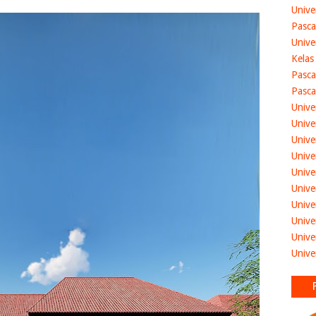
Unive
Pasca
Unive
Kelas
Pasca
Pasca
Unive
Unive
Unive
Unive
Unive
Unive
Unive
Unive
Unive
Unive