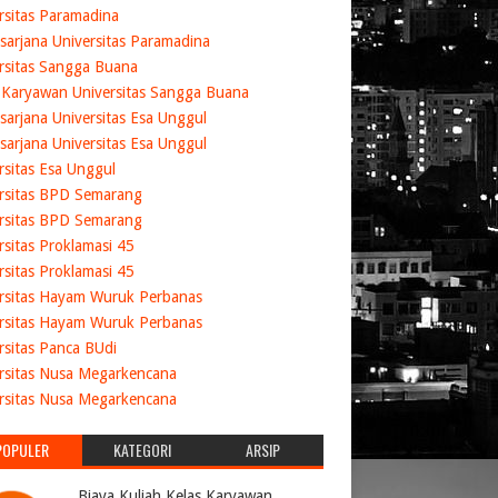
rsitas Paramadina
sarjana Universitas Paramadina
rsitas Sangga Buana
 Karyawan Universitas Sangga Buana
sarjana Universitas Esa Unggul
sarjana Universitas Esa Unggul
rsitas Esa Unggul
rsitas BPD Semarang
rsitas BPD Semarang
rsitas Proklamasi 45
rsitas Proklamasi 45
rsitas Hayam Wuruk Perbanas
rsitas Hayam Wuruk Perbanas
rsitas Panca BUdi
rsitas Nusa Megarkencana
rsitas Nusa Megarkencana
POPULER
KATEGORI
ARSIP
Biaya Kuliah Kelas Karyawan