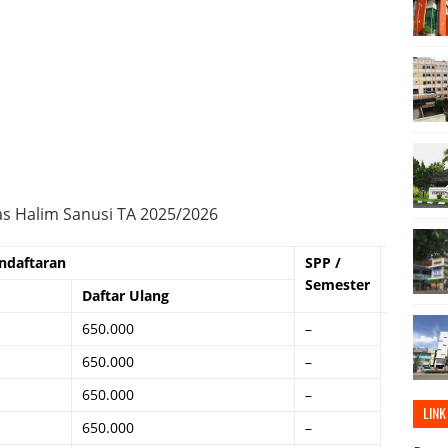
as Halim Sanusi TA 2025/2026
ndaftaran
SPP /
SPB
Semester
Daftar Ulang
650.000
–
1.300.00
650.000
–
650.000
–
LINK
650.000
–