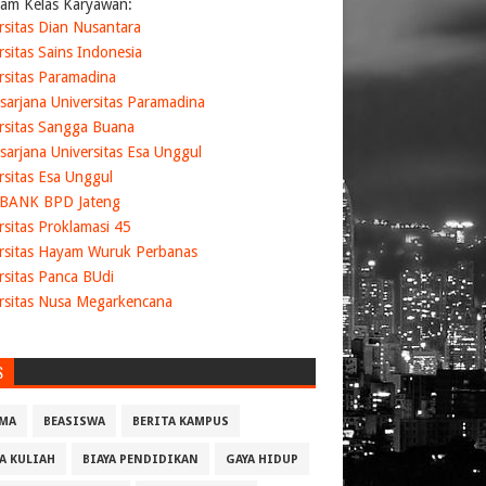
am Kelas Karyawan:
rsitas Dian Nusantara
rsitas Sains Indonesia
rsitas Paramadina
sarjana Universitas Paramadina
rsitas Sangga Buana
sarjana Universitas Esa Unggul
rsitas Esa Unggul
 BANK BPD Jateng
rsitas Proklamasi 45
rsitas Hayam Wuruk Perbanas
rsitas Panca BUdi
rsitas Nusa Megarkencana
S
MA
BEASISWA
BERITA KAMPUS
YA KULIAH
BIAYA PENDIDIKAN
GAYA HIDUP