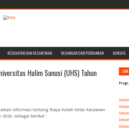
KESEHATAN DAN KECANTIKAN
KEUANGAN DAN PERBANKAN
KURSUS
niversitas Halim Sanusi (UHS) Tahun
LINK
Progr
Unive
Unive
ikan informasi tentang Biaya Kuliah Kelas Karyawan
Unive
-2026, sebagai berikut :
Unive
Unive