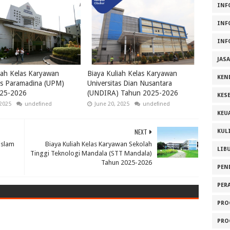
INF
INF
INF
JAS
iah Kelas Karyawan
Biaya Kuliah Kelas Karyawan
KEN
as Paramadina (UPM)
Universitas Dian Nusantara
25-2026
(UNDIRA) Tahun 2025-2026
KES
 2025
undefined
June 20, 2025
undefined
KEU
NEXT
KUL
Islam
Biaya Kuliah Kelas Karyawan Sekolah
LIB
Tinggi Teknologi Mandala (STT Mandala)
Tahun 2025-2026
PEN
PER
PRO
PRO