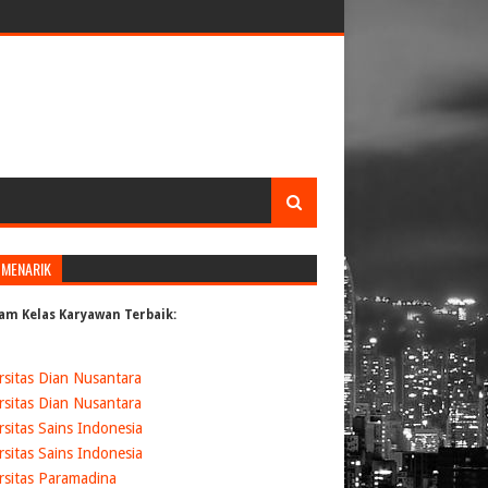
 MENARIK
am Kelas Karyawan Terbaik:
rsitas Dian Nusantara
rsitas Dian Nusantara
rsitas Sains Indonesia
rsitas Sains Indonesia
rsitas Paramadina