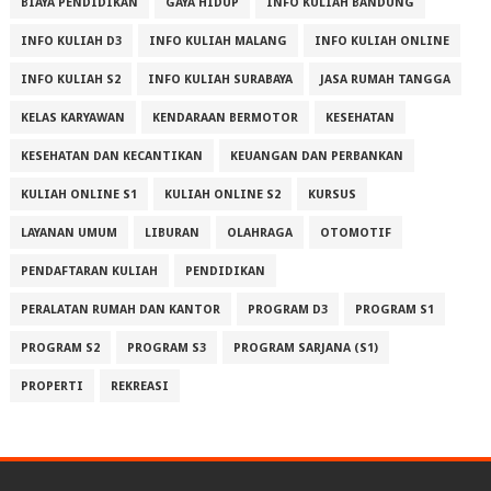
BIAYA PENDIDIKAN
GAYA HIDUP
INFO KULIAH BANDUNG
INFO KULIAH D3
INFO KULIAH MALANG
INFO KULIAH ONLINE
INFO KULIAH S2
INFO KULIAH SURABAYA
JASA RUMAH TANGGA
KELAS KARYAWAN
KENDARAAN BERMOTOR
KESEHATAN
KESEHATAN DAN KECANTIKAN
KEUANGAN DAN PERBANKAN
KULIAH ONLINE S1
KULIAH ONLINE S2
KURSUS
LAYANAN UMUM
LIBURAN
OLAHRAGA
OTOMOTIF
PENDAFTARAN KULIAH
PENDIDIKAN
PERALATAN RUMAH DAN KANTOR
PROGRAM D3
PROGRAM S1
PROGRAM S2
PROGRAM S3
PROGRAM SARJANA (S1)
PROPERTI
REKREASI