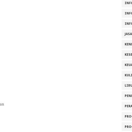
INF
INF
INF
JAS
KEN
KES
KEU
KUL
LIB
PEN
tan
PER
PRO
PRO