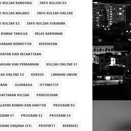
O KULIAH BANDUNG
INFO KULIAH D3
O KULIAH MALANG
INFO KULIAH ONLINE
O KULIAH S2
INFO KULIAH SURABAYA
A RUMAH TANGGA
KELAS KARYAWAN
DARAAN BERMOTOR
KESEHATAN
EHATAN DAN KECANTIKAN
ANGAN DAN PERBANKAN
KULIAH ONLINE S1
IAH ONLINE S2
KURSUS
LAYANAN UMUM
URAN
OLAHRAGA
OTOMOTIF
DAFTARAN KULIAH
PENDIDIKAN
ALATAN RUMAH DAN KANTOR
PROGRAM D3
GRAM S1
PROGRAM S2
PROGRAM S3
GRAM SARJANA (S1)
PROPERTI
REKREASI