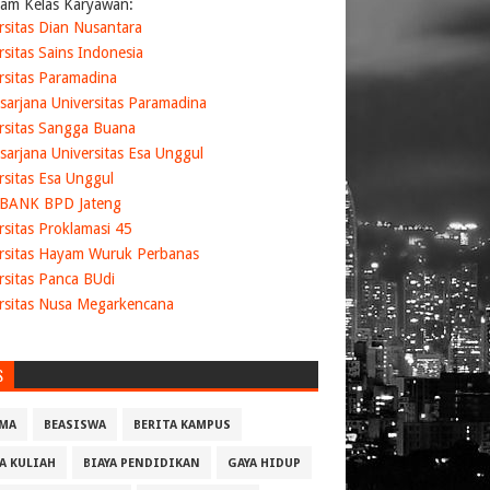
am Kelas Karyawan:
rsitas Dian Nusantara
rsitas Sains Indonesia
rsitas Paramadina
sarjana Universitas Paramadina
rsitas Sangga Buana
sarjana Universitas Esa Unggul
rsitas Esa Unggul
 BANK BPD Jateng
rsitas Proklamasi 45
rsitas Hayam Wuruk Perbanas
rsitas Panca BUdi
rsitas Nusa Megarkencana
S
MA
BEASISWA
BERITA KAMPUS
YA KULIAH
BIAYA PENDIDIKAN
GAYA HIDUP