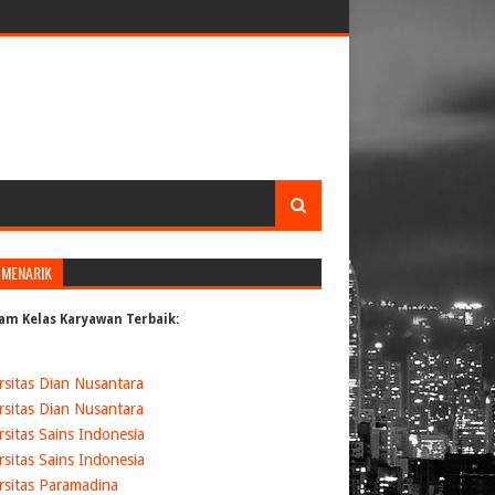
 MENARIK
am Kelas Karyawan Terbaik:
rsitas Dian Nusantara
rsitas Dian Nusantara
rsitas Sains Indonesia
rsitas Sains Indonesia
rsitas Paramadina