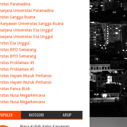
rsitas Paramadina
sarjana Universitas Paramadina
rsitas Sangga Buana
 Karyawan Universitas Sangga Buana
sarjana Universitas Esa Unggul
sarjana Universitas Esa Unggul
rsitas Esa Unggul
rsitas BPD Semarang
rsitas BPD Semarang
rsitas Proklamasi 45
rsitas Proklamasi 45
rsitas Hayam Wuruk Perbanas
rsitas Hayam Wuruk Perbanas
rsitas Panca BUdi
rsitas Nusa Megarkencana
rsitas Nusa Megarkencana
POPULER
KATEGORI
ARSIP
Biaya Kuliah Kelas Karyawan