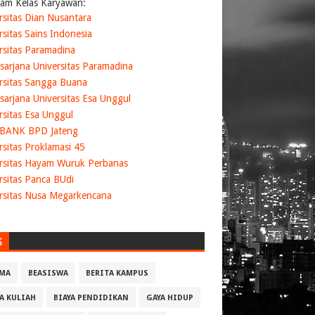
am Kelas Karyawan:
rsitas Dian Nusantara
rsitas Sains Indonesia
rsitas Paramadina
sarjana Universitas Paramadina
rsitas Sangga Buana
sarjana Universitas Esa Unggul
rsitas Esa Unggul
 BANK BPD Jateng
rsitas Proklamasi 45
rsitas Hayam Wuruk Perbanas
rsitas Panca BUdi
rsitas Nusa Megarkencana
S
MA
BEASISWA
BERITA KAMPUS
YA KULIAH
BIAYA PENDIDIKAN
GAYA HIDUP