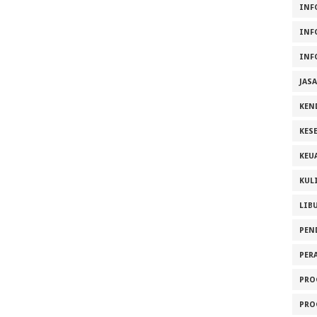
INF
INF
INF
JAS
KEN
KES
KEU
KUL
LIB
PEN
PER
PRO
PRO