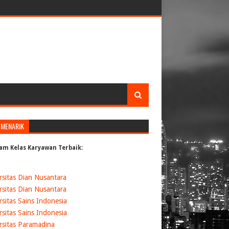
 MENARIK
am Kelas Karyawan Terbaik:
rsitas Dian Nusantara
rsitas Dian Nusantara
rsitas Sains Indonesia
rsitas Sains Indonesia
rsitas Paramadina