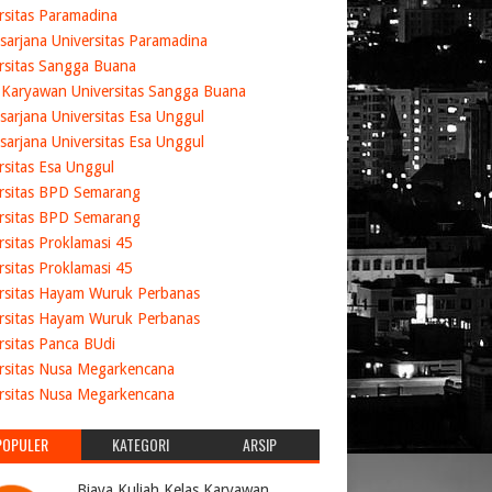
rsitas Paramadina
sarjana Universitas Paramadina
rsitas Sangga Buana
 Karyawan Universitas Sangga Buana
sarjana Universitas Esa Unggul
sarjana Universitas Esa Unggul
rsitas Esa Unggul
rsitas BPD Semarang
rsitas BPD Semarang
rsitas Proklamasi 45
rsitas Proklamasi 45
rsitas Hayam Wuruk Perbanas
rsitas Hayam Wuruk Perbanas
rsitas Panca BUdi
rsitas Nusa Megarkencana
rsitas Nusa Megarkencana
POPULER
KATEGORI
ARSIP
Biaya Kuliah Kelas Karyawan