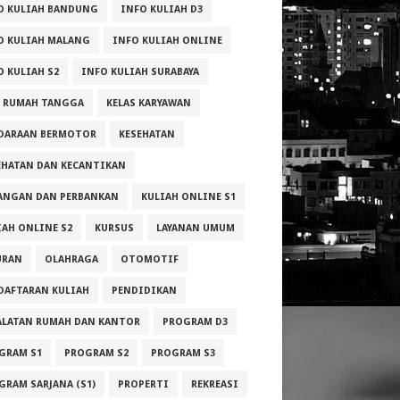
O KULIAH BANDUNG
INFO KULIAH D3
O KULIAH MALANG
INFO KULIAH ONLINE
O KULIAH S2
INFO KULIAH SURABAYA
A RUMAH TANGGA
KELAS KARYAWAN
DARAAN BERMOTOR
KESEHATAN
EHATAN DAN KECANTIKAN
ANGAN DAN PERBANKAN
KULIAH ONLINE S1
IAH ONLINE S2
KURSUS
LAYANAN UMUM
URAN
OLAHRAGA
OTOMOTIF
DAFTARAN KULIAH
PENDIDIKAN
ALATAN RUMAH DAN KANTOR
PROGRAM D3
GRAM S1
PROGRAM S2
PROGRAM S3
GRAM SARJANA (S1)
PROPERTI
REKREASI