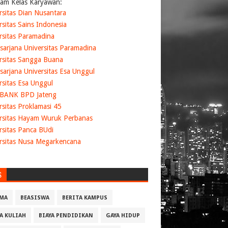
am Kelas Karyawan:
rsitas Dian Nusantara
rsitas Sains Indonesia
rsitas Paramadina
sarjana Universitas Paramadina
rsitas Sangga Buana
sarjana Universitas Esa Unggul
rsitas Esa Unggul
 BANK BPD Jateng
rsitas Proklamasi 45
rsitas Hayam Wuruk Perbanas
rsitas Panca BUdi
rsitas Nusa Megarkencana
S
MA
BEASISWA
BERITA KAMPUS
YA KULIAH
BIAYA PENDIDIKAN
GAYA HIDUP