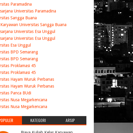
rsitas Paramadina
sarjana Universitas Paramadina
rsitas Sangga Buana
 Karyawan Universitas Sangga Buana
sarjana Universitas Esa Unggul
sarjana Universitas Esa Unggul
rsitas Esa Unggul
rsitas BPD Semarang
rsitas BPD Semarang
rsitas Proklamasi 45
rsitas Proklamasi 45
rsitas Hayam Wuruk Perbanas
rsitas Hayam Wuruk Perbanas
rsitas Panca BUdi
rsitas Nusa Megarkencana
rsitas Nusa Megarkencana
POPULER
KATEGORI
ARSIP
Biaya Kuliah Kelas Karyawan