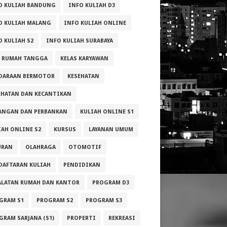
O KULIAH BANDUNG
INFO KULIAH D3
O KULIAH MALANG
INFO KULIAH ONLINE
O KULIAH S2
INFO KULIAH SURABAYA
A RUMAH TANGGA
KELAS KARYAWAN
DARAAN BERMOTOR
KESEHATAN
EHATAN DAN KECANTIKAN
ANGAN DAN PERBANKAN
KULIAH ONLINE S1
IAH ONLINE S2
KURSUS
LAYANAN UMUM
URAN
OLAHRAGA
OTOMOTIF
DAFTARAN KULIAH
PENDIDIKAN
ALATAN RUMAH DAN KANTOR
PROGRAM D3
GRAM S1
PROGRAM S2
PROGRAM S3
GRAM SARJANA (S1)
PROPERTI
REKREASI