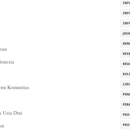
INF
INF
INF
JAS
KEN
oran
KES
donesia
KEU
KUL
LIB
emi Komunitas
PEN
PER
 Usia Dini
PRO
am
PRO