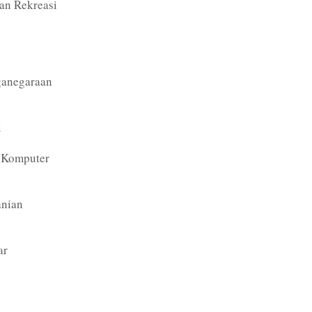
an Rekreasi
ganegaraan
i
& Komputer
anian
ar