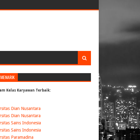
 MENARIK
am Kelas Karyawan Terbaik:
rsitas Dian Nusantara
rsitas Dian Nusantara
rsitas Sains Indonesia
rsitas Sains Indonesia
rsitas Paramadina