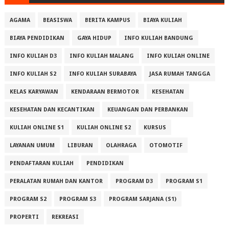
AGAMA
BEASISWA
BERITA KAMPUS
BIAYA KULIAH
BIAYA PENDIDIKAN
GAYA HIDUP
INFO KULIAH BANDUNG
INFO KULIAH D3
INFO KULIAH MALANG
INFO KULIAH ONLINE
INFO KULIAH S2
INFO KULIAH SURABAYA
JASA RUMAH TANGGA
KELAS KARYAWAN
KENDARAAN BERMOTOR
KESEHATAN
KESEHATAN DAN KECANTIKAN
KEUANGAN DAN PERBANKAN
KULIAH ONLINE S1
KULIAH ONLINE S2
KURSUS
LAYANAN UMUM
LIBURAN
OLAHRAGA
OTOMOTIF
PENDAFTARAN KULIAH
PENDIDIKAN
PERALATAN RUMAH DAN KANTOR
PROGRAM D3
PROGRAM S1
PROGRAM S2
PROGRAM S3
PROGRAM SARJANA (S1)
PROPERTI
REKREASI