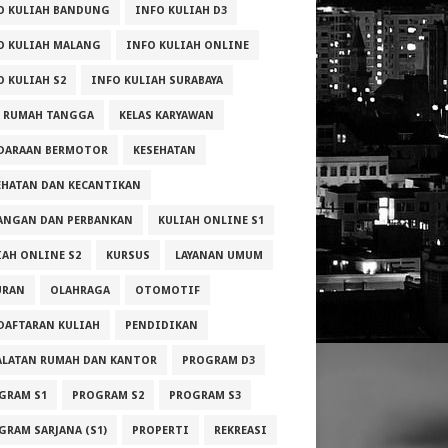
O KULIAH BANDUNG
INFO KULIAH D3
O KULIAH MALANG
INFO KULIAH ONLINE
O KULIAH S2
INFO KULIAH SURABAYA
A RUMAH TANGGA
KELAS KARYAWAN
DARAAN BERMOTOR
KESEHATAN
EHATAN DAN KECANTIKAN
ANGAN DAN PERBANKAN
KULIAH ONLINE S1
IAH ONLINE S2
KURSUS
LAYANAN UMUM
URAN
OLAHRAGA
OTOMOTIF
DAFTARAN KULIAH
PENDIDIKAN
ALATAN RUMAH DAN KANTOR
PROGRAM D3
GRAM S1
PROGRAM S2
PROGRAM S3
GRAM SARJANA (S1)
PROPERTI
REKREASI