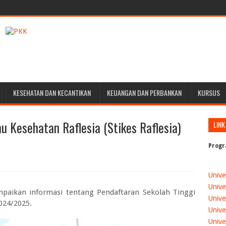
KESEHATAN DAN KECANTIKAN
KEUANGAN DAN PERBANKAN
KURSUS
u Kesehatan Raflesia (Stikes Raflesia)
LINK
Progr
Unive
Unive
mpaikan informasi tentang
Pendaftaran Sekolah Tinggi
Unive
2024/2025.
Unive
Unive