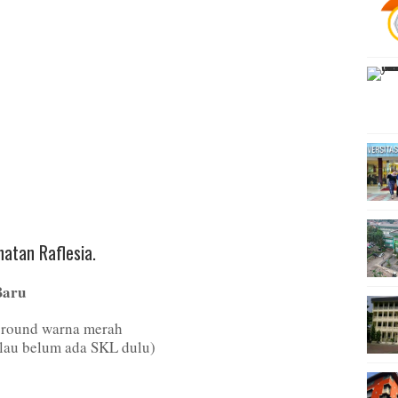
hatan Raflesia.
Baru
ground warna merah
au belum ada SKL dulu)