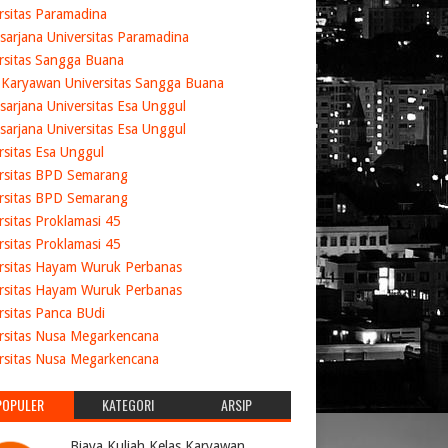
rsitas Paramadina
sarjana Universitas Paramadina
rsitas Sangga Buana
 Karyawan Universitas Sangga Buana
sarjana Universitas Esa Unggul
sarjana Universitas Esa Unggul
rsitas Esa Unggul
rsitas BPD Semarang
rsitas BPD Semarang
rsitas Proklamasi 45
rsitas Proklamasi 45
rsitas Hayam Wuruk Perbanas
rsitas Hayam Wuruk Perbanas
rsitas Panca BUdi
rsitas Nusa Megarkencana
rsitas Nusa Megarkencana
POPULER
KATEGORI
ARSIP
Biaya Kuliah Kelas Karyawan