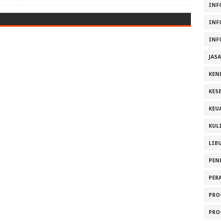
INF
INF
INF
JAS
KEN
KES
KEU
KUL
LIB
PEN
PER
PRO
PRO