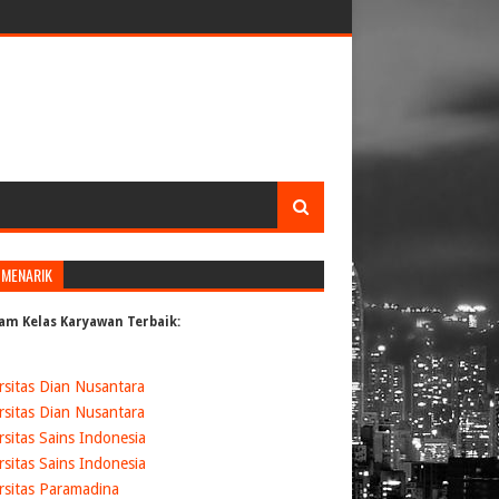
 MENARIK
am Kelas Karyawan Terbaik:
rsitas Dian Nusantara
rsitas Dian Nusantara
rsitas Sains Indonesia
rsitas Sains Indonesia
rsitas Paramadina