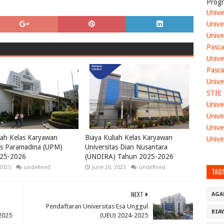
Progr
Unive
Unive
Unive
Pasca
Unive
Pasca
Unive
STIE
Unive
Unive
Unive
iah Kelas Karyawan
Biaya Kuliah Kelas Karyawan
Unive
as Paramadina (UPM)
Universitas Dian Nusantara
25-2026
(UNDIRA) Tahun 2025-2026
 2025
undefined
June 20, 2025
undefined
TAG
NEXT
AGA
Pendaftaran Universitas Esa Unggul
BIA
2025
(UEU) 2024-2025