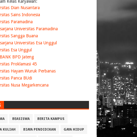
am Kelas Karyawan:
rsitas Dian Nusantara
rsitas Sains Indonesia
rsitas Paramadina
sarjana Universitas Paramadina
rsitas Sangga Buana
sarjana Universitas Esa Unggul
rsitas Esa Unggul
 BANK BPD Jateng
rsitas Proklamasi 45
rsitas Hayam Wuruk Perbanas
rsitas Panca BUdi
rsitas Nusa Megarkencana
S
MA
BEASISWA
BERITA KAMPUS
YA KULIAH
BIAYA PENDIDIKAN
GAYA HIDUP