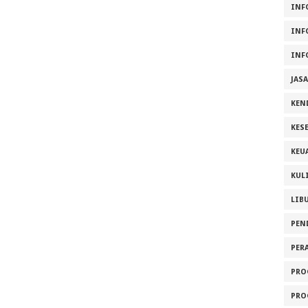
INF
INF
INF
JAS
KEN
KES
KEU
KUL
LIB
PEN
PER
PRO
PRO