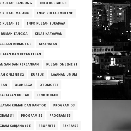
O KULIAH BANDUNG
INFO KULIAH D3
O KULIAH MALANG
INFO KULIAH ONLINE
O KULIAH S2
INFO KULIAH SURABAYA
A RUMAH TANGGA
KELAS KARYAWAN
DARAAN BERMOTOR
KESEHATAN
EHATAN DAN KECANTIKAN
ANGAN DAN PERBANKAN
KULIAH ONLINE S1
IAH ONLINE S2
KURSUS
LAYANAN UMUM
URAN
OLAHRAGA
OTOMOTIF
DAFTARAN KULIAH
PENDIDIKAN
ALATAN RUMAH DAN KANTOR
PROGRAM D3
GRAM S1
PROGRAM S2
PROGRAM S3
GRAM SARJANA (S1)
PROPERTI
REKREASI