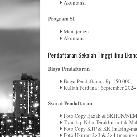
Akuntansi
Program S1
Manajemen
Akuntansi
Pendaftaran Sekolah Tinggi Ilmu Ekono
Biaya Pendaftaran
Biaya Pendaftaran: Rp 150.000,-
Kuliah Perdana : September 2024
Syarat Pendaftaran
Foto Copy Ijazah & SKHUN/NEM l
Transkip Nilai Terakhir untuk Ma
Foto Copy KTP & KK (masing-mas
Foto Ukuran 2×3 & 3×4 (masing-