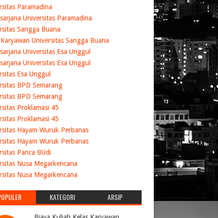
rsitas Paramadina
sarjana Universitas Paramadina
rsitas Sangga Buana
 Karyawan Universitas Sangga Buana
sarjana Universitas Esa Unggul
sarjana Universitas Esa Unggul
rsitas Esa Unggul
rsitas BPD Semarang
rsitas BPD Semarang
rsitas Proklamasi 45
rsitas Proklamasi 45
rsitas Hayam Wuruk Perbanas
rsitas Hayam Wuruk Perbanas
rsitas Panca BUdi
rsitas Nusa Megarkencana
rsitas Nusa Megarkencana
POPULER
KATEGORI
ARSIP
Biaya Kuliah Kelas Karyawan