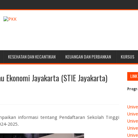
KESEHATAN DAN KECANTIKAN
KEUANGAN DAN PERBANKAN
KURSUS
u Ekonomi Jayakarta (STIE Jayakarta)
LINK
Progr
Unive
Unive
mpaikan informasi tentang
Pendaftaran Sekolah Tinggi
Unive
024-2025.
Unive
Unive