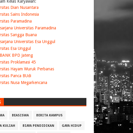
am Kelas Karyawan:
rsitas Dian Nusantara
rsitas Sains Indonesia
rsitas Paramadina
sarjana Universitas Paramadina
rsitas Sangga Buana
sarjana Universitas Esa Unggul
rsitas Esa Unggul
 BANK BPD Jateng
rsitas Proklamasi 45
rsitas Hayam Wuruk Perbanas
rsitas Panca BUdi
rsitas Nusa Megarkencana
S
MA
BEASISWA
BERITA KAMPUS
YA KULIAH
BIAYA PENDIDIKAN
GAYA HIDUP