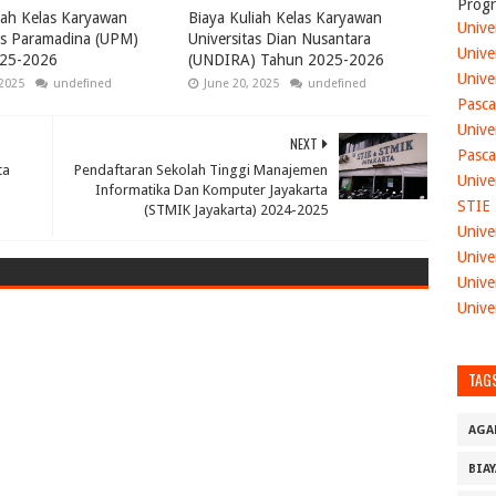
Progr
iah Kelas Karyawan
Biaya Kuliah Kelas Karyawan
Unive
as Paramadina (UPM)
Universitas Dian Nusantara
Unive
25-2026
(UNDIRA) Tahun 2025-2026
Unive
 2025
undefined
June 20, 2025
undefined
Pasca
Unive
NEXT
Pasca
ta
Pendaftaran Sekolah Tinggi Manajemen
Unive
Informatika Dan Komputer Jayakarta
STIE
(STMIK Jayakarta) 2024-2025
Unive
Unive
Unive
Unive
TAG
AGA
BIA