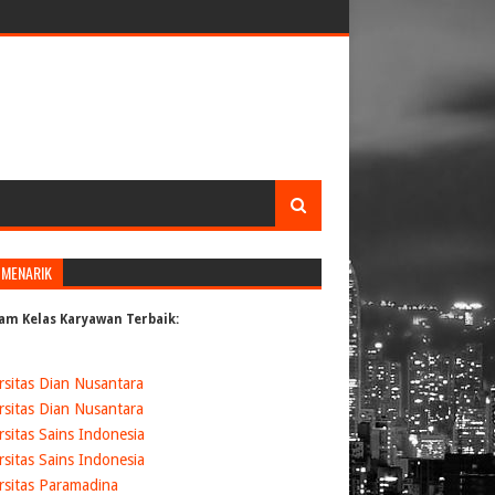
 MENARIK
am Kelas Karyawan Terbaik:
rsitas Dian Nusantara
rsitas Dian Nusantara
rsitas Sains Indonesia
rsitas Sains Indonesia
rsitas Paramadina