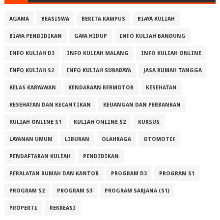
AGAMA
BEASISWA
BERITA KAMPUS
BIAYA KULIAH
BIAYA PENDIDIKAN
GAYA HIDUP
INFO KULIAH BANDUNG
INFO KULIAH D3
INFO KULIAH MALANG
INFO KULIAH ONLINE
INFO KULIAH S2
INFO KULIAH SURABAYA
JASA RUMAH TANGGA
KELAS KARYAWAN
KENDARAAN BERMOTOR
KESEHATAN
KESEHATAN DAN KECANTIKAN
KEUANGAN DAN PERBANKAN
KULIAH ONLINE S1
KULIAH ONLINE S2
KURSUS
LAYANAN UMUM
LIBURAN
OLAHRAGA
OTOMOTIF
PENDAFTARAN KULIAH
PENDIDIKAN
PERALATAN RUMAH DAN KANTOR
PROGRAM D3
PROGRAM S1
PROGRAM S2
PROGRAM S3
PROGRAM SARJANA (S1)
PROPERTI
REKREASI