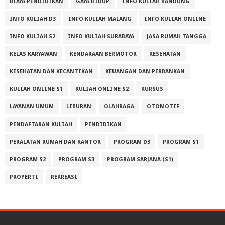
BIAYA PENDIDIKAN
GAYA HIDUP
INFO KULIAH BANDUNG
INFO KULIAH D3
INFO KULIAH MALANG
INFO KULIAH ONLINE
INFO KULIAH S2
INFO KULIAH SURABAYA
JASA RUMAH TANGGA
KELAS KARYAWAN
KENDARAAN BERMOTOR
KESEHATAN
KESEHATAN DAN KECANTIKAN
KEUANGAN DAN PERBANKAN
KULIAH ONLINE S1
KULIAH ONLINE S2
KURSUS
LAYANAN UMUM
LIBURAN
OLAHRAGA
OTOMOTIF
PENDAFTARAN KULIAH
PENDIDIKAN
PERALATAN RUMAH DAN KANTOR
PROGRAM D3
PROGRAM S1
PROGRAM S2
PROGRAM S3
PROGRAM SARJANA (S1)
PROPERTI
REKREASI