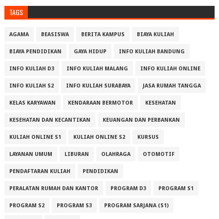
TAGS
AGAMA
BEASISWA
BERITA KAMPUS
BIAYA KULIAH
BIAYA PENDIDIKAN
GAYA HIDUP
INFO KULIAH BANDUNG
INFO KULIAH D3
INFO KULIAH MALANG
INFO KULIAH ONLINE
INFO KULIAH S2
INFO KULIAH SURABAYA
JASA RUMAH TANGGA
KELAS KARYAWAN
KENDARAAN BERMOTOR
KESEHATAN
KESEHATAN DAN KECANTIKAN
KEUANGAN DAN PERBANKAN
KULIAH ONLINE S1
KULIAH ONLINE S2
KURSUS
LAYANAN UMUM
LIBURAN
OLAHRAGA
OTOMOTIF
PENDAFTARAN KULIAH
PENDIDIKAN
PERALATAN RUMAH DAN KANTOR
PROGRAM D3
PROGRAM S1
PROGRAM S2
PROGRAM S3
PROGRAM SARJANA (S1)