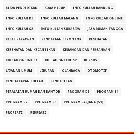
BIAYA PENDIDIKAN
GAYA HIDUP
INFO KULIAH BANDUNG
INFO KULIAH D3
INFO KULIAH MALANG
INFO KULIAH ONLINE
INFO KULIAH S2
INFO KULIAH SURABAYA
JASA RUMAH TANGGA
KELAS KARYAWAN
KENDARAAN BERMOTOR
KESEHATAN
KESEHATAN DAN KECANTIKAN
KEUANGAN DAN PERBANKAN
KULIAH ONLINE S1
KULIAH ONLINE S2
KURSUS
LAYANAN UMUM
LIBURAN
OLAHRAGA
OTOMOTIF
PENDAFTARAN KULIAH
PENDIDIKAN
PERALATAN RUMAH DAN KANTOR
PROGRAM D3
PROGRAM S1
PROGRAM S2
PROGRAM S3
PROGRAM SARJANA (S1)
PROPERTI
REKREASI