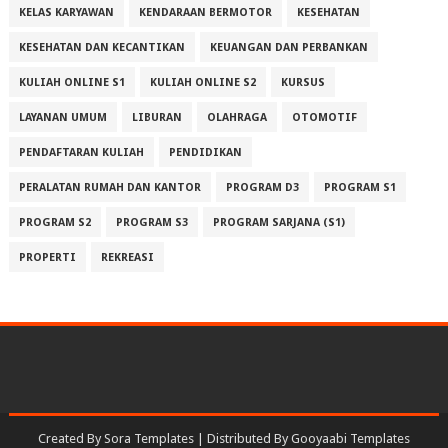
KELAS KARYAWAN
KENDARAAN BERMOTOR
KESEHATAN
KESEHATAN DAN KECANTIKAN
KEUANGAN DAN PERBANKAN
KULIAH ONLINE S1
KULIAH ONLINE S2
KURSUS
LAYANAN UMUM
LIBURAN
OLAHRAGA
OTOMOTIF
PENDAFTARAN KULIAH
PENDIDIKAN
PERALATAN RUMAH DAN KANTOR
PROGRAM D3
PROGRAM S1
PROGRAM S2
PROGRAM S3
PROGRAM SARJANA (S1)
PROPERTI
REKREASI
Created By
Sora Templates
| Distributed By
Gooyaabi Templates