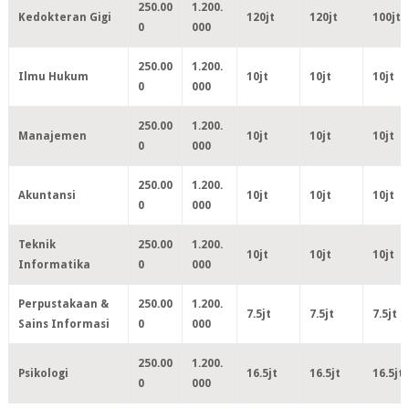
250.00
1.200.
Kedokteran Gigi
120jt
120jt
100jt
0
000
250.00
1.200.
Ilmu Hukum
10jt
10jt
10jt
0
000
250.00
1.200.
Manajemen
10jt
10jt
10jt
0
000
250.00
1.200.
Akuntansi
10jt
10jt
10jt
0
000
Teknik
250.00
1.200.
10jt
10jt
10jt
Informatika
0
000
Perpustakaan &
250.00
1.200.
7.5jt
7.5jt
7.5jt
Sains Informasi
0
000
250.00
1.200.
Psikologi
16.5jt
16.5jt
16.5jt
0
000