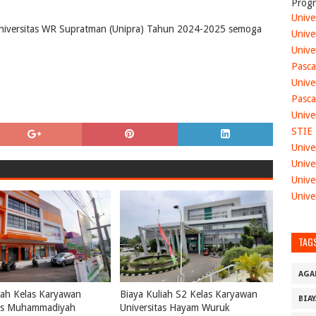
Progr
Unive
 Universitas WR Supratman (Unipra) Tahun 2024-2025 semoga
Unive
Unive
Pasca
Unive
Pasca
Unive
STIE
Unive
Unive
Unive
Unive
TAG
AGA
iah Kelas Karyawan
Biaya Kuliah S2 Kelas Karyawan
BIA
tas Muhammadiyah
Universitas Hayam Wuruk