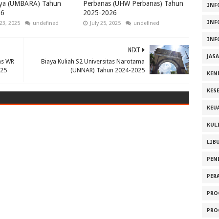
ya (UMBARA) Tahun
Perbanas (UHW Perbanas) Tahun
INF
26
2025-2026
INF
23, 2025
undefined
July 25, 2025
undefined
INF
NEXT
JAS
as WR
Biaya Kuliah S2 Universitas Narotama
025
(UNNAR) Tahun 2024-2025
KEN
KES
KEU
KUL
LIB
PEN
PER
PRO
PRO