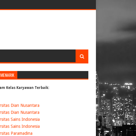
 MENARIK
am Kelas Karyawan Terbaik:
rsitas Dian Nusantara
rsitas Dian Nusantara
rsitas Sains Indonesia
rsitas Sains Indonesia
rsitas Paramadina