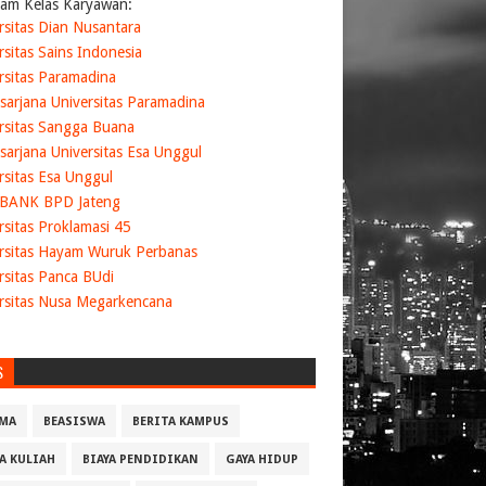
am Kelas Karyawan:
rsitas Dian Nusantara
rsitas Sains Indonesia
rsitas Paramadina
sarjana Universitas Paramadina
rsitas Sangga Buana
sarjana Universitas Esa Unggul
rsitas Esa Unggul
 BANK BPD Jateng
rsitas Proklamasi 45
rsitas Hayam Wuruk Perbanas
rsitas Panca BUdi
rsitas Nusa Megarkencana
S
MA
BEASISWA
BERITA KAMPUS
YA KULIAH
BIAYA PENDIDIKAN
GAYA HIDUP