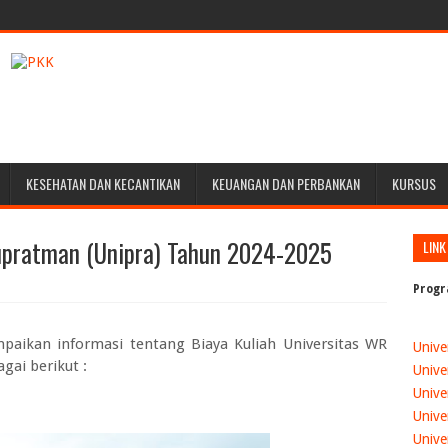
KESEHATAN DAN KECANTIKAN
KEUANGAN DAN PERBANKAN
KURSUS
Supratman (Unipra) Tahun 2024-2025
LINK
Progr
mpaikan informasi tentang
Biaya Kuliah Universitas WR
Unive
agai berikut :
Unive
Unive
Unive
Unive