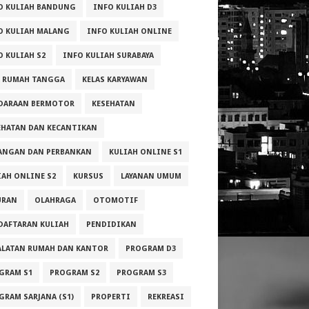
O KULIAH BANDUNG
INFO KULIAH D3
O KULIAH MALANG
INFO KULIAH ONLINE
O KULIAH S2
INFO KULIAH SURABAYA
A RUMAH TANGGA
KELAS KARYAWAN
DARAAN BERMOTOR
KESEHATAN
EHATAN DAN KECANTIKAN
ANGAN DAN PERBANKAN
KULIAH ONLINE S1
IAH ONLINE S2
KURSUS
LAYANAN UMUM
URAN
OLAHRAGA
OTOMOTIF
DAFTARAN KULIAH
PENDIDIKAN
ALATAN RUMAH DAN KANTOR
PROGRAM D3
GRAM S1
PROGRAM S2
PROGRAM S3
GRAM SARJANA (S1)
PROPERTI
REKREASI