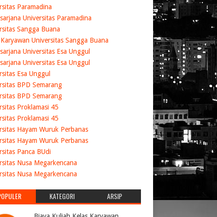
rsitas Paramadina
sarjana Universitas Paramadina
rsitas Sangga Buana
 Karyawan Universitas Sangga Buana
sarjana Universitas Esa Unggul
sarjana Universitas Esa Unggul
rsitas Esa Unggul
rsitas BPD Semarang
rsitas BPD Semarang
rsitas Proklamasi 45
rsitas Proklamasi 45
rsitas Hayam Wuruk Perbanas
rsitas Hayam Wuruk Perbanas
rsitas Panca BUdi
rsitas Nusa Megarkencana
rsitas Nusa Megarkencana
POPULER
KATEGORI
ARSIP
Biaya Kuliah Kelas Karyawan