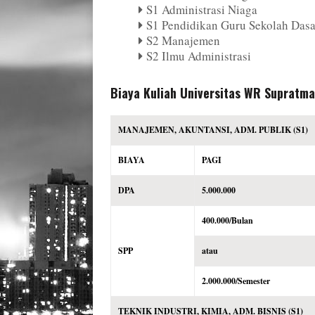
S1 Administrasi Niaga
S1 Pendidikan Guru Sekolah Dasa
S2 Manajemen
S2 Ilmu Administrasi
Biaya Kuliah Universitas WR Suprat
MANAJEMEN, AKUNTANSI, ADM. PUBLIK (S1)
BIAYA
PAGI
DPA
5.000.000
400.000/Bulan
SPP
atau
2.000.000/Semester
TEKNIK INDUSTRI, KIMIA, ADM. BISNIS (S1)