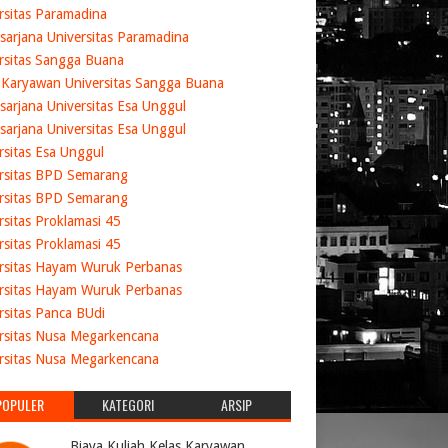
rsitas Paramadina
sarjana Universitas Paramadina
rsitas Sangga Buana
 Karyawan Universitas Sangga Buana
sarjana Universitas Esa Unggul
sarjana Universitas Esa Unggul
rsitas Esa Unggul
rsitas BPD Semarang
rsitas BPD Semarang
rsitas Proklamasi 45
rsitas Proklamasi 45
rsitas Hayam Wuruk Perbanas
rsitas Hayam Wuruk Perbanas
rsitas Panca BUdi
rsitas Nusa Megarkencana
rsitas Nusa Megarkencana
POPULER
KATEGORI
ARSIP
Biaya Kuliah Kelas Karyawan