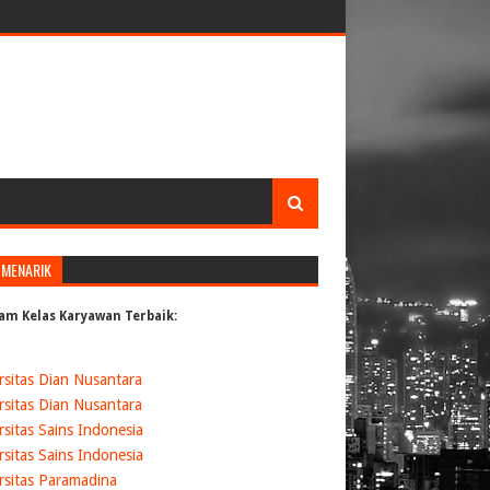
 MENARIK
am Kelas Karyawan Terbaik:
rsitas Dian Nusantara
rsitas Dian Nusantara
rsitas Sains Indonesia
rsitas Sains Indonesia
rsitas Paramadina