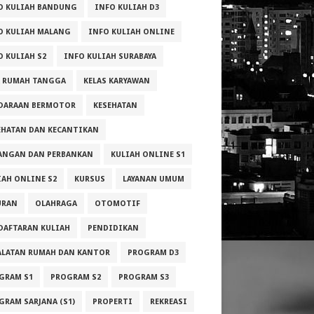
O KULIAH BANDUNG
INFO KULIAH D3
O KULIAH MALANG
INFO KULIAH ONLINE
O KULIAH S2
INFO KULIAH SURABAYA
A RUMAH TANGGA
KELAS KARYAWAN
DARAAN BERMOTOR
KESEHATAN
EHATAN DAN KECANTIKAN
ANGAN DAN PERBANKAN
KULIAH ONLINE S1
IAH ONLINE S2
KURSUS
LAYANAN UMUM
URAN
OLAHRAGA
OTOMOTIF
DAFTARAN KULIAH
PENDIDIKAN
ALATAN RUMAH DAN KANTOR
PROGRAM D3
GRAM S1
PROGRAM S2
PROGRAM S3
GRAM SARJANA (S1)
PROPERTI
REKREASI