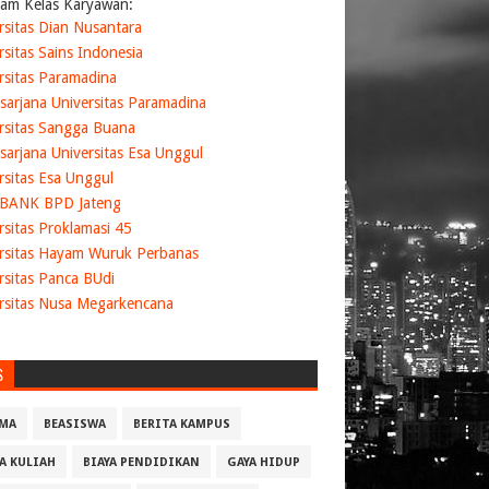
am Kelas Karyawan:
rsitas Dian Nusantara
rsitas Sains Indonesia
rsitas Paramadina
sarjana Universitas Paramadina
rsitas Sangga Buana
sarjana Universitas Esa Unggul
rsitas Esa Unggul
 BANK BPD Jateng
rsitas Proklamasi 45
rsitas Hayam Wuruk Perbanas
rsitas Panca BUdi
rsitas Nusa Megarkencana
S
MA
BEASISWA
BERITA KAMPUS
YA KULIAH
BIAYA PENDIDIKAN
GAYA HIDUP