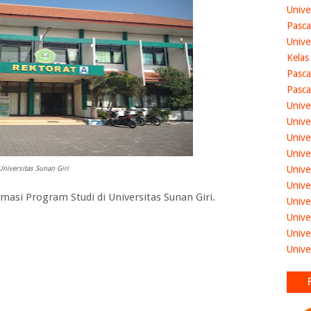
Unive
Pasca
Unive
Kelas
Pasca
Pasca
Unive
Unive
Unive
Unive
Unive
Universitas Sunan Giri
Unive
si Program Studi di Universitas Sunan Giri.
Unive
Unive
Unive
Unive