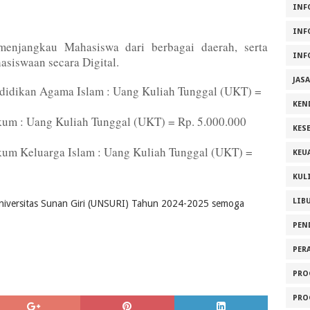
INF
INF
d menjangkau Mahasiswa dari berbagai daerah, serta
INF
siswaan secara Digital.
JAS
ndidikan Agama Islam : Uang Kuliah Tunggal (UKT) =
KEN
kum : Uang Kuliah Tunggal (UKT) = Rp. 5.000.000
KES
kum Keluarga Islam : Uang Kuliah Tunggal (UKT) =
KEU
KUL
LIB
Universitas Sunan Giri (UNSURI) Tahun 2024-2025 semoga
PEN
PER
PRO
PRO