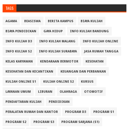
TAGS
AGAMA
BEASISWA
BERITA KAMPUS
BIAYA KULIAH
BIAYA PENDIDIKAN
GAYA HIDUP
INFO KULIAH BANDUNG
INFO KULIAH D3
INFO KULIAH MALANG
INFO KULIAH ONLINE
INFO KULIAH S2
INFO KULIAH SURABAYA
JASA RUMAH TANGGA
KELAS KARYAWAN
KENDARAAN BERMOTOR
KESEHATAN
KESEHATAN DAN KECANTIKAN
KEUANGAN DAN PERBANKAN
KULIAH ONLINE S1
KULIAH ONLINE S2
KURSUS
LAYANAN UMUM
LIBURAN
OLAHRAGA
OTOMOTIF
PENDAFTARAN KULIAH
PENDIDIKAN
PERALATAN RUMAH DAN KANTOR
PROGRAM D3
PROGRAM S1
PROGRAM S2
PROGRAM S3
PROGRAM SARJANA (S1)