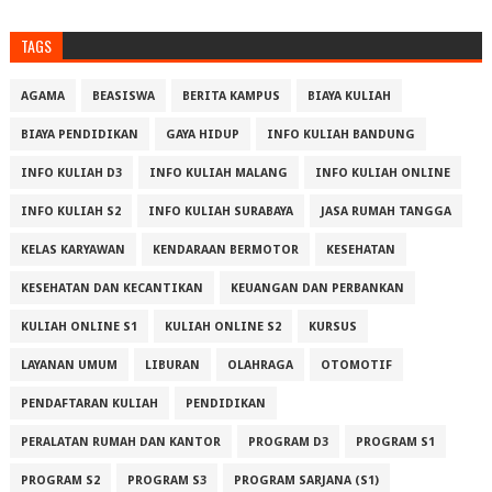
TAGS
AGAMA
BEASISWA
BERITA KAMPUS
BIAYA KULIAH
BIAYA PENDIDIKAN
GAYA HIDUP
INFO KULIAH BANDUNG
INFO KULIAH D3
INFO KULIAH MALANG
INFO KULIAH ONLINE
INFO KULIAH S2
INFO KULIAH SURABAYA
JASA RUMAH TANGGA
KELAS KARYAWAN
KENDARAAN BERMOTOR
KESEHATAN
KESEHATAN DAN KECANTIKAN
KEUANGAN DAN PERBANKAN
KULIAH ONLINE S1
KULIAH ONLINE S2
KURSUS
LAYANAN UMUM
LIBURAN
OLAHRAGA
OTOMOTIF
PENDAFTARAN KULIAH
PENDIDIKAN
PERALATAN RUMAH DAN KANTOR
PROGRAM D3
PROGRAM S1
PROGRAM S2
PROGRAM S3
PROGRAM SARJANA (S1)